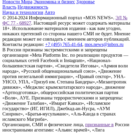
Новости Мира
Экономика и бизнес
Здоровье
Власть
Недвижимость
Наука и технологии
Авто
© 2014-2024 Информационный портал «MOS NEWS».
ЭЛ №
ФС 77 - 68927
. Настоящий ресурс может содержать материалы
18+. Использование материалов издания - как вам угодно,
никаких претензий со стороны нашего СМИ не будет. Мнение
редакции может не совпадать с мнением авторов публикаций.
Контакты редакции:
+7 (495) 765-41-64
,
mos.news@inbox.ru
В России признаны экстремистскими и запрещены
организации «Meta Platforms Inc. по реализации продуктов —
социальных сетей Facebook и Instagram», «Национал-
большевистская партия», «Свидетели Иеговы», «Армия воли
народа», «Русский общенациональный союз», «Движение
против нелегальной иммиграции», «Правый сектор», УНА-
УНСО, УПА, «Тризуб им. Степана Бандеры»,«Мизантропик
дивижн», «Меджлис крымскотатарского народа», движение
«Артподготовка», общероссийская политическая партия
«Воля», АУЕ. Признаны террористическими и запрещены:
«Движение Талибан», «Имарат Кавказ», «Исламское
государство» (ИГ, ИГИЛ), Джебхад-ан-Нусра, «АУМ
Синрике», «Братья-мусульмане», «Аль-Каида в странах
исламского Магриба».
Организации, СМИ и физические лица,
признанные в
России
иностранными агентами: «Альянс врачей», «Лига