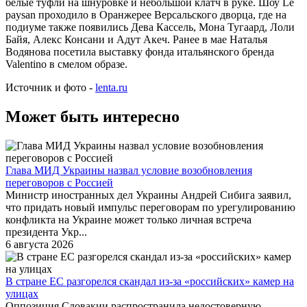
белые туфли на шнуровке и небольшой клатч в руке. Шоу Le
paysan проходило в Оранжерее Версальского дворца, где на
подиуме также появились Дева Кассель, Мона Тугаард, Лоли
Байя, Алекс Консани и Адут Акеч. Ранее в мае Наталья
Водянова посетила выставку фонда итальянского бренда
Valentino в смелом образе.
Источник и фото -
lenta.ru
Может быть интересно
Глава МИД Украины назвал условие возобновления
переговоров с Россией
Министр иностранных дел Украины Андрей Сибига заявил,
что придать новый импульс переговорам по урегулированию
конфликта на Украине может только личная встреча
президента Укр...
6 августа 2026
В стране ЕС разгорелся скандал из-за «российских» камер на
улицах
Оппозиция Словакии распространила недостоверную