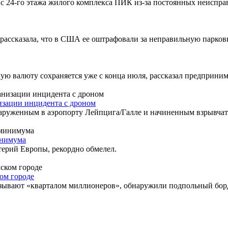
 24-го этажа жилого комплекса ПИК из-за постоянных неиспра
рассказала, что в США ее оштрафовали за неправильную парковк
кую валюту сохраняется уже с конца июля, рассказал предприни
изации инцидента с дроном
руженным в аэропорту Лейпцига/Галле и начиненным взрывчатк
инимума
терий Европы, рекордно обмелел.
ом городе
азывают «кварталом миллионеров», обнаружили подпольный бор