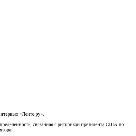
нтервью «Ленте.ру».
пределённость, связанная с риторикой президента США по
ятора.