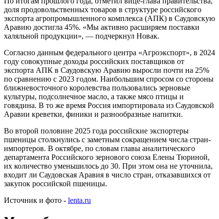
По итогам прошлого года, отметил вице-глава правительства,
доля продовольственных товаров в структуре российского
экспорта агропромышленного комплекса (АПК) в Саудовскую
Аравию достигла 45%. «Мы активно расширяем поставки
халяльной продукции», — подчеркнул Новак.
Согласно данным федерального центра «Агроэкспорт», в 2024
году совокупные доходы российских поставщиков от
экспорта АПК в Саудовскую Аравию выросли почти на 25%
по сравнению с 2023 годом. Наибольшим спросом со стороны
ближневосточного королевства пользовались зерновые
культуры, подсолнечное масло, а также мясо птицы и
говядина. В то же время Россия импортировала из Саудовской
Аравии креветки, финики и разнообразные напитки.
Во второй половине 2025 года российские экспортеры
пшеницы столкнулись с заметным сокращением числа стран-
импортеров. В октябре, по словам главы аналитического
департамента Российского зернового союза Елены Тюриной,
их количество уменьшилось до 30. При этом она не уточнила,
входит ли Саудовская Аравия в число стран, отказавшихся от
закупок российской пшеницы.
Источник и фото -
lenta.ru