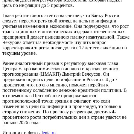
цель по инфляции до 5 процентов.
Глава рейтингового агентства считает, что Банку России
следует пересмотреть свой взгляд на цель по инфляции,
учитывая изменения в экономике. Она подчеркнула, что рост
транзакционных и логистических издержек отечественных
предприятий делает нынешнюю планку неактуальной. Также
Чекурова отметила необходимость изучить вопрос
корректировки таргета после долгих 12 лет его фиксации на
текущем уровне.
Ранее аналогичный призыв к регулятору высказал глава
Центра макроэкономического анализа и краткосрочного
прогнозирования (ЦМАКП) Дмитрий Белоусов. Он
предложил поднять цель по инфляции в России с 4 до 7
процентов, что, по его мнению, поможет перейти к
постепенному ослаблению денежно-кредитной политики. В
то время как в Центробанке придерживаются
противоположной точки зрения и считают, что если
изменения в цели по инфляции и произойдут, то только в
сторону снижения. По прогнозу регулятора, достичь 4-
процентного роста потребительских цен в стране удастся не
раньше 2026 года.
Источник и фото -
lenta.ru