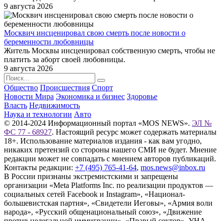
9 августа 2026
Москвич инсценировал свою смерть после новости о
беременности любовницы
Житель Москвы инсценировал собственную смерть, чтобы не
платить за аборт своей любовницы.
9 августа 2026
Общество
Происшествия
Спорт
Новости Мира
Экономика и бизнес
Здоровье
Власть
Недвижимость
Наука и технологии
Авто
© 2014-2024 Информационный портал «MOS NEWS».
ЭЛ №
ФС 77 - 68927
. Настоящий ресурс может содержать материалы
18+. Использование материалов издания - как вам угодно,
никаких претензий со стороны нашего СМИ не будет. Мнение
редакции может не совпадать с мнением авторов публикаций.
Контакты редакции:
+7 (495) 765-41-64
,
mos.news@inbox.ru
В России признаны экстремистскими и запрещены
организации «Meta Platforms Inc. по реализации продуктов —
социальных сетей Facebook и Instagram», «Национал-
большевистская партия», «Свидетели Иеговы», «Армия воли
народа», «Русский общенациональный союз», «Движение
против нелегальной иммиграции», «Правый сектор», УНА-