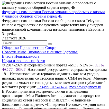
Федерация гимнастики России заявила о проблемах с визами
у лидеров сборной страны перед ЧЕ
Федерация гимнастики России сообщила в своем Telegram-
канале о трудностях с получением хорватских виз у лидеров
национальной команды перед началом чемпионата Европы в
Загреб...
7 августа 2026
Общество
Происшествия
Спорт
Новости Мира
Экономика и бизнес
Здоровье
Власть
Недвижимость
Наука и технологии
Авто
© 2014-2024 Информационный портал «MOS NEWS».
ЭЛ №
ФС 77 - 68927
. Настоящий ресурс может содержать материалы
18+. Использование материалов издания - как вам угодно,
никаких претензий со стороны нашего СМИ не будет. Мнение
редакции может не совпадать с мнением авторов публикаций.
Контакты редакции:
+7 (495) 765-41-64
,
mos.news@inbox.ru
В России признаны экстремистскими и запрещены
организации «Meta Platforms Inc. по реализации продуктов —
социальных сетей Facebook и Instagram», «Национал-
большевистская партия», «Свидетели Иеговы», «Армия воли
народа», «Русский общенациональный союз», «Движение