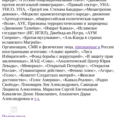
против нелегальной иммиграции», «Правый сектор», УНА-
УНСО, УПА, «Тризуб им. Степана Бандеры»,«Мизантропик
дивижн», «Меджлис крымскотатарского народа», движение
«Артподготовка», общероссийская политическая партия
«Воля», АУЕ. Признаны террористическими и запрещены:
«Движение Талибан», «Имарат Кавказ», «Исламское
государство» (ИГ, ИГИЛ), Джебхад-ан-Нусра, «АУМ
Синрике», «Братья-мусульмане», «Аль-Каида в странах
исламского Магриба».
Организации, СМИ и физические лица,
признанные в
России
иностранными агентами: «Альянс врачей», «Лига
Избирателей», «Фонд борьбы с коррупцией», «В защиту прав
заключенных», ИАЦ «Сова», «Аналитический Центр Юрия
Левады», «Мемориал», «Открытый Петербург», «Открытая
Россия», «Гуманитарное действие», «Феникс плюс», «Агора»,
«Голос», «Комитет Солдатских матерей», «Женское
достоинство», «Голос Америки», «Кавказ.Реалии», «Радио
Свобода», Пономарев Лев Александрович, Савицкая
Людмила Алексеевна, Маркелов Сергей Евгеньевич,
Камалягин Денис Николаевич, Апахончич Дарья
Александровна и
т.д.
Подписаться