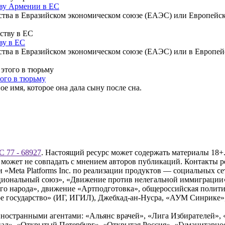
тву Армении в ЕС
ства в Евразийском экономическом союзе (ЕАЭС) или Европейск
ву в ЕС
тва в Евразийском экономическом союзе (ЕАЭС) или в Европейск
того в тюрьму
 имя, которое она дала сыну после сна.
 77 - 68927
. Настоящий ресурс может содержать материалы 18+.
 может не совпадать с мнением авторов публикаций. Контакты 
Meta Platforms Inc. по реализации продуктов — социальных сет
циональный союз», «Движение против нелегальной иммиграции
о народа», движение «Артподготовка», общероссийская полити
 государство» (ИГ, ИГИЛ), Джебхад-ан-Нусра, «АУМ Синрике», 
ностранными агентами: «Альянс врачей», «Лига Избирателей», 
», «Открытый Петербург», «Открытая Россия», «Гуманитарное 