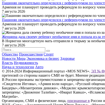
Пашинян окончательно определился с референдумом по членс
Армения не планирует проводить референдум по вопросу член
7 августа 2026
Пашинян окончательно определился с референдумом по членст
Армения не планирует проводить референдум по вопросу членс
7 августа 2026
Женщина дала своему ребенку необычное имя и попала из-за э
В Норвегии многодетную мать отправили в тюрьму за необычное
7 августа 2026
Общество
Происшествия
Спорт
Новости Мира
Экономика и бизнес
Здоровье
Власть
Недвижимость
Наука и технологии
Авто
© 2014-2024 Информационный портал «MOS NEWS».
ЭЛ № ФС
претензий со стороны нашего СМИ не будет. Мнение редакции
В России признаны экстремистскими и запрещены организации «
«Свидетели Иеговы», «Армия воли народа», «Русский общена
Бандеры»,«Мизантропик дивижн», «Меджлис крымскотатарског
запрещены: «Движение Талибан», «Имарат Кавказ», «Исламское
Магриба».
Организации, СМИ и физические лица,
признанные в
России и
ИАЦ «Сова», «Аналитический Центр Юрия Левады», «Мемориал