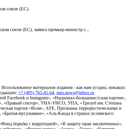
ом союзе (ЕС).
ом союзе (ЕС), заявил премьер-министр с...
 Использование материалов издания - как вам угодно, никаких
редакции:
+7 (495) 765-41-64
,
mos.news@inbox.ru
ей Facebook и Instagram», «Национал-большевистская партия»,
», «Правый сектор», УНА-УНСО, УПА, «Тризуб им. Степана
ческая партия «Воля», АУЕ. Признаны террористическими и
«Братья-мусульмане», «Аль-Каида в странах исламского
«Фонд борьбы с коррупцией», «В защиту прав заключенных»,
действие», «Феникс плюс», «Агора», «Голос», «Комитет