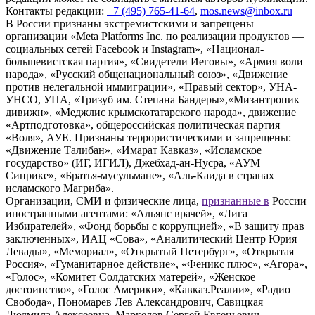
Контакты редакции:
+7 (495) 765-41-64
,
mos.news@inbox.ru
В России признаны экстремистскими и запрещены
организации «Meta Platforms Inc. по реализации продуктов —
социальных сетей Facebook и Instagram», «Национал-
большевистская партия», «Свидетели Иеговы», «Армия воли
народа», «Русский общенациональный союз», «Движение
против нелегальной иммиграции», «Правый сектор», УНА-
УНСО, УПА, «Тризуб им. Степана Бандеры»,«Мизантропик
дивижн», «Меджлис крымскотатарского народа», движение
«Артподготовка», общероссийская политическая партия
«Воля», АУЕ. Признаны террористическими и запрещены:
«Движение Талибан», «Имарат Кавказ», «Исламское
государство» (ИГ, ИГИЛ), Джебхад-ан-Нусра, «АУМ
Синрике», «Братья-мусульмане», «Аль-Каида в странах
исламского Магриба».
Организации, СМИ и физические лица,
признанные в
России
иностранными агентами: «Альянс врачей», «Лига
Избирателей», «Фонд борьбы с коррупцией», «В защиту прав
заключенных», ИАЦ «Сова», «Аналитический Центр Юрия
Левады», «Мемориал», «Открытый Петербург», «Открытая
Россия», «Гуманитарное действие», «Феникс плюс», «Агора»,
«Голос», «Комитет Солдатских матерей», «Женское
достоинство», «Голос Америки», «Кавказ.Реалии», «Радио
Свобода», Пономарев Лев Александрович, Савицкая
Людмила Алексеевна, Маркелов Сергей Евгеньевич,