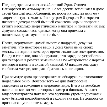
Под подозрением оказался 42-летний Эрик Стивен
Ванхорссен из Игл-Маунтина. Более десяти лет он жил в доме
своей бывшей возлюбленной, но после их расставания ему
запретили туда заходить. Рано утром 8 февраля Ванхорссен
позвонил дочери своей бывшей сожительницы и попросил
купить несколько энергетических напитков и привезти их ему.
Девушка согласилась, однако, когда она приехала с
напитками, дома мужчины не было.
Позже, вернувшись домой вместе с подругой, девушка
заметила, что некоторые вещи в доме были не на своих
местах, а в здании некоторое время отключали электричество.
Войдя в спальню, она обнаружила, что зарядное устройство
для телефона в розетке заменено на USB-устройство с портом
для карты памяти и скрытой камерой. О находке она сразу
сообщила матери, которая обратилась в полицию.
При осмотре дома правоохранители обнаружили взломанное
подвальное окно. Вечером того же дня Ванхорссена
задержали за вождение в нетрезвом виде. В его автомобиле
нашли несколько миниатюрных камер и бинокль. Анализ
видеорегистратора показал, что мужчина утром подъезжал к
дому бывшей возлюбленной и заходил внутрь. На допросе он
признался в установке камеры.