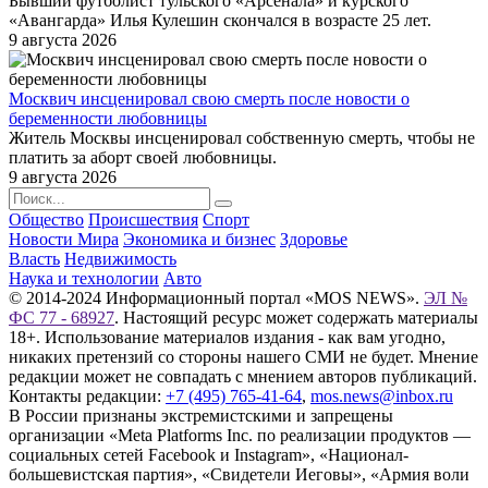
Бывший футболист тульского «Арсенала» и курского
«Авангарда» Илья Кулешин скончался в возрасте 25 лет.
9 августа 2026
Москвич инсценировал свою смерть после новости о
беременности любовницы
Житель Москвы инсценировал собственную смерть, чтобы не
платить за аборт своей любовницы.
9 августа 2026
Общество
Происшествия
Спорт
Новости Мира
Экономика и бизнес
Здоровье
Власть
Недвижимость
Наука и технологии
Авто
© 2014-2024 Информационный портал «MOS NEWS».
ЭЛ №
ФС 77 - 68927
. Настоящий ресурс может содержать материалы
18+. Использование материалов издания - как вам угодно,
никаких претензий со стороны нашего СМИ не будет. Мнение
редакции может не совпадать с мнением авторов публикаций.
Контакты редакции:
+7 (495) 765-41-64
,
mos.news@inbox.ru
В России признаны экстремистскими и запрещены
организации «Meta Platforms Inc. по реализации продуктов —
социальных сетей Facebook и Instagram», «Национал-
большевистская партия», «Свидетели Иеговы», «Армия воли