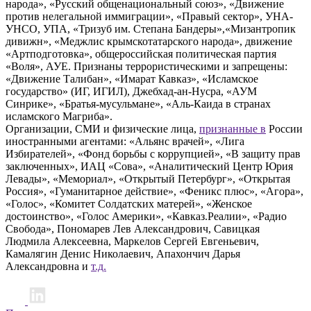
народа», «Русский общенациональный союз», «Движение
против нелегальной иммиграции», «Правый сектор», УНА-
УНСО, УПА, «Тризуб им. Степана Бандеры»,«Мизантропик
дивижн», «Меджлис крымскотатарского народа», движение
«Артподготовка», общероссийская политическая партия
«Воля», АУЕ. Признаны террористическими и запрещены:
«Движение Талибан», «Имарат Кавказ», «Исламское
государство» (ИГ, ИГИЛ), Джебхад-ан-Нусра, «АУМ
Синрике», «Братья-мусульмане», «Аль-Каида в странах
исламского Магриба».
Организации, СМИ и физические лица,
признанные в
России
иностранными агентами: «Альянс врачей», «Лига
Избирателей», «Фонд борьбы с коррупцией», «В защиту прав
заключенных», ИАЦ «Сова», «Аналитический Центр Юрия
Левады», «Мемориал», «Открытый Петербург», «Открытая
Россия», «Гуманитарное действие», «Феникс плюс», «Агора»,
«Голос», «Комитет Солдатских матерей», «Женское
достоинство», «Голос Америки», «Кавказ.Реалии», «Радио
Свобода», Пономарев Лев Александрович, Савицкая
Людмила Алексеевна, Маркелов Сергей Евгеньевич,
Камалягин Денис Николаевич, Апахончич Дарья
Александровна и
т.д.