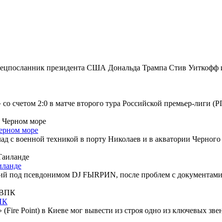
пецпосланник президента США Дональда Трампа Стив Уиткофф и
со счетом 2:0 в матче второго тура Российской премьер-лиги (Р
Черном море
лад с военной техникой в порту Николаев и в акватории Черног
иланде
ий под псевдонимом DJ FЫRРИN, после проблем с документами
ПК
Fire Point) в Киеве мог вывести из строя одно из ключевых звен