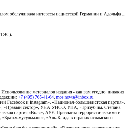
шлом обслуживала интересы нацистской Германии и Адольфа ...
(ТЭС).
 Использование материалов издания - как вам угодно, никаких
редакции:
+7 (495) 765-41-64
,
mos.news@inbox.ru
ей Facebook и Instagram», «Национал-большевистская партия»,
», «Правый сектор», УНА-УНСО, УПА, «Тризуб им. Степана
ческая партия «Воля», АУЕ. Признаны террористическими и
«Братья-мусульмане», «Аль-Каида в странах исламского
«Фонд борьбы с коррупцией», «В защиту прав заключенных»,