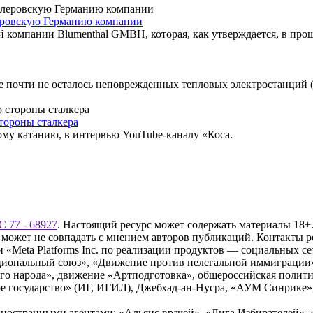
еровскую Германию компании
 компании Blumenthal GMBH, которая, как утверждается, в про
е почти не осталось неповрежденных тепловых электростанций 
тороны сталкера
му катанию, в интервью YouTube-каналу «Коса.
 77 - 68927
. Настоящий ресурс может содержать материалы 18+.
 может не совпадать с мнением авторов публикаций. Контакты 
Meta Platforms Inc. по реализации продуктов — социальных сет
циональный союз», «Движение против нелегальной иммиграции
о народа», движение «Артподготовка», общероссийская полити
 государство» (ИГ, ИГИЛ), Джебхад-ан-Нусра, «АУМ Синрике», 
ностранными агентами: «Альянс врачей», «Лига Избирателей», 