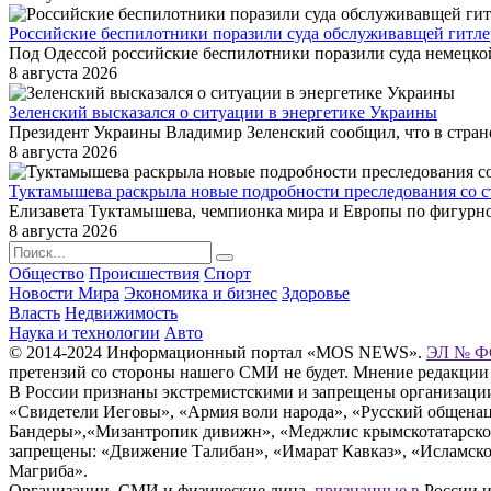
Российские беспилотники поразили суда обслуживавщей гитл
Под Одессой российские беспилотники поразили суда немецкой
8 августа 2026
Зеленский высказался о ситуации в энергетике Украины
Президент Украины Владимир Зеленский сообщил, что в стран
8 августа 2026
Туктамышева раскрыла новые подробности преследования со с
Елизавета Туктамышева, чемпионка мира и Европы по фигурно
8 августа 2026
Общество
Происшествия
Спорт
Новости Мира
Экономика и бизнес
Здоровье
Власть
Недвижимость
Наука и технологии
Авто
© 2014-2024 Информационный портал «MOS NEWS».
ЭЛ № ФС
претензий со стороны нашего СМИ не будет. Мнение редакции
В России признаны экстремистскими и запрещены организации «
«Свидетели Иеговы», «Армия воли народа», «Русский общена
Бандеры»,«Мизантропик дивижн», «Меджлис крымскотатарског
запрещены: «Движение Талибан», «Имарат Кавказ», «Исламское
Магриба».
Организации, СМИ и физические лица,
признанные в
России и