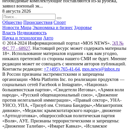
необходимые комплектующие поставляются из-за рубежа,
заявил военный эк...
8 августа 2026
Общество
Происшествия
Спорт
Новости Мира
Экономика и бизнес
Здоровье
Власть
Недвижимость
Наука и технологии
Авто
© 2014-2024 Информационный портал «MOS NEWS».
ЭЛ №
ФС 77 - 68927
. Настоящий ресурс может содержать материалы
18+. Использование материалов издания - как вам угодно,
никаких претензий со стороны нашего СМИ не будет. Мнение
редакции может не совпадать с мнением авторов публикаций.
Контакты редакции:
+7 (495) 765-41-64
,
mos.news@inbox.ru
В России признаны экстремистскими и запрещены
организации «Meta Platforms Inc. по реализации продуктов —
социальных сетей Facebook и Instagram», «Национал-
большевистская партия», «Свидетели Иеговы», «Армия воли
народа», «Русский общенациональный союз», «Движение
против нелегальной иммиграции», «Правый сектор», УНА-
УНСО, УПА, «Тризуб им. Степана Бандеры»,«Мизантропик
дивижн», «Меджлис крымскотатарского народа», движение
«Артподготовка», общероссийская политическая партия
«Воля», АУЕ. Признаны террористическими и запрещены:
«Движение Талибан», «Имарат Кавказ», «Исламское