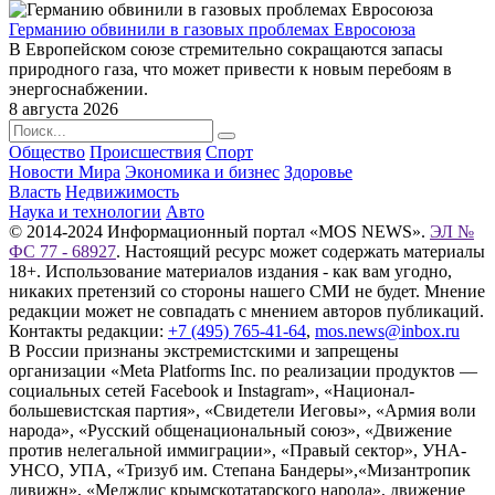
Германию обвинили в газовых проблемах Евросоюза
В Европейском союзе стремительно сокращаются запасы
природного газа, что может привести к новым перебоям в
энергоснабжении.
8 августа 2026
Общество
Происшествия
Спорт
Новости Мира
Экономика и бизнес
Здоровье
Власть
Недвижимость
Наука и технологии
Авто
© 2014-2024 Информационный портал «MOS NEWS».
ЭЛ №
ФС 77 - 68927
. Настоящий ресурс может содержать материалы
18+. Использование материалов издания - как вам угодно,
никаких претензий со стороны нашего СМИ не будет. Мнение
редакции может не совпадать с мнением авторов публикаций.
Контакты редакции:
+7 (495) 765-41-64
,
mos.news@inbox.ru
В России признаны экстремистскими и запрещены
организации «Meta Platforms Inc. по реализации продуктов —
социальных сетей Facebook и Instagram», «Национал-
большевистская партия», «Свидетели Иеговы», «Армия воли
народа», «Русский общенациональный союз», «Движение
против нелегальной иммиграции», «Правый сектор», УНА-
УНСО, УПА, «Тризуб им. Степана Бандеры»,«Мизантропик
дивижн», «Меджлис крымскотатарского народа», движение