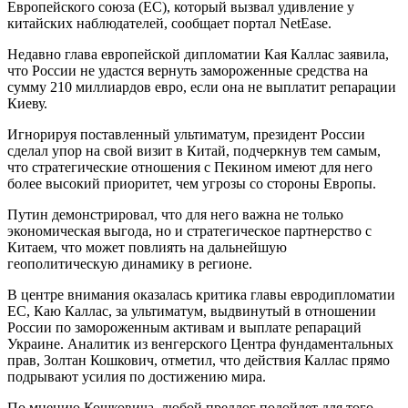
Европейского союза (ЕС), который вызвал удивление у
китайских наблюдателей, сообщает портал NetEase.
Недавно глава европейской дипломатии Кая Каллас заявила,
что России не удастся вернуть замороженные средства на
сумму 210 миллиардов евро, если она не выплатит репарации
Киеву.
Игнорируя поставленный ультиматум, президент России
сделал упор на свой визит в Китай, подчеркнув тем самым,
что стратегические отношения с Пекином имеют для него
более высокий приоритет, чем угрозы со стороны Европы.
Путин демонстрировал, что для него важна не только
экономическая выгода, но и стратегическое партнерство с
Китаем, что может повлиять на дальнейшую
геополитическую динамику в регионе.
В центре внимания оказалась критика главы евродипломатии
ЕС, Каю Каллас, за ультиматум, выдвинутый в отношении
России по замороженным активам и выплате репараций
Украине. Аналитик из венгерского Центра фундаментальных
прав, Золтан Кошкович, отметил, что действия Каллас прямо
подрывают усилия по достижению мира.
По мнению Кошковича, любой предлог подойдет для того,