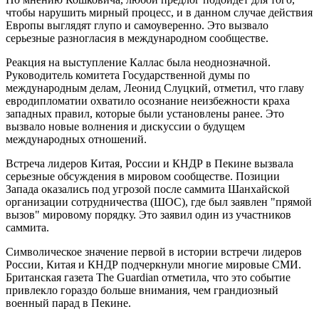
чтобы нарушить мирный процесс, и в данном случае действия
Европы выглядят глупо и самоуверенно. Это вызвало
серьезные разногласия в международном сообществе.
Реакция на выступление Каллас была неоднозначной.
Руководитель комитета Государственной думы по
международным делам, Леонид Слуцкий, отметил, что главу
евродипломатии охватило осознание неизбежности краха
западных правил, которые были установлены ранее. Это
вызвало новые волнения и дискуссии о будущем
международных отношений.
Встреча лидеров Китая, России и КНДР в Пекине вызвала
серьезные обсуждения в мировом сообществе. Позиции
Запада оказались под угрозой после саммита Шанхайской
организации сотрудничества (ШОС), где был заявлен "прямой
вызов" мировому порядку. Это заявил один из участников
саммита.
Символическое значение первой в истории встречи лидеров
России, Китая и КНДР подчеркнули многие мировые СМИ.
Британская газета The Guardian отметила, что это событие
привлекло гораздо больше внимания, чем грандиозный
военный парад в Пекине.