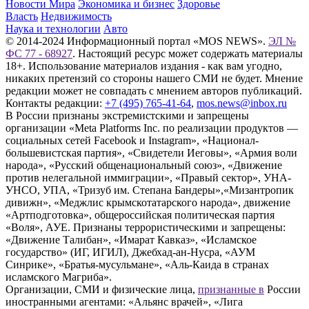
Новости Мира
Экономика и бизнес
Здоровье
Власть
Недвижимость
Наука и технологии
Авто
© 2014-2024 Информационный портал «MOS NEWS».
ЭЛ №
ФС 77 - 68927
. Настоящий ресурс может содержать материалы
18+. Использование материалов издания - как вам угодно,
никаких претензий со стороны нашего СМИ не будет. Мнение
редакции может не совпадать с мнением авторов публикаций.
Контакты редакции:
+7 (495) 765-41-64
,
mos.news@inbox.ru
В России признаны экстремистскими и запрещены
организации «Meta Platforms Inc. по реализации продуктов —
социальных сетей Facebook и Instagram», «Национал-
большевистская партия», «Свидетели Иеговы», «Армия воли
народа», «Русский общенациональный союз», «Движение
против нелегальной иммиграции», «Правый сектор», УНА-
УНСО, УПА, «Тризуб им. Степана Бандеры»,«Мизантропик
дивижн», «Меджлис крымскотатарского народа», движение
«Артподготовка», общероссийская политическая партия
«Воля», АУЕ. Признаны террористическими и запрещены:
«Движение Талибан», «Имарат Кавказ», «Исламское
государство» (ИГ, ИГИЛ), Джебхад-ан-Нусра, «АУМ
Синрике», «Братья-мусульмане», «Аль-Каида в странах
исламского Магриба».
Организации, СМИ и физические лица,
признанные в
России
иностранными агентами: «Альянс врачей», «Лига