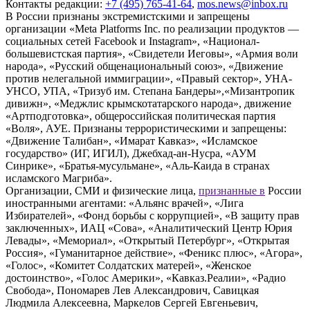
Контакты редакции:
+7 (495) 765-41-64
,
mos.news@inbox.ru
В России признаны экстремистскими и запрещены
организации «Meta Platforms Inc. по реализации продуктов —
социальных сетей Facebook и Instagram», «Национал-
большевистская партия», «Свидетели Иеговы», «Армия воли
народа», «Русский общенациональный союз», «Движение
против нелегальной иммиграции», «Правый сектор», УНА-
УНСО, УПА, «Тризуб им. Степана Бандеры»,«Мизантропик
дивижн», «Меджлис крымскотатарского народа», движение
«Артподготовка», общероссийская политическая партия
«Воля», АУЕ. Признаны террористическими и запрещены:
«Движение Талибан», «Имарат Кавказ», «Исламское
государство» (ИГ, ИГИЛ), Джебхад-ан-Нусра, «АУМ
Синрике», «Братья-мусульмане», «Аль-Каида в странах
исламского Магриба».
Организации, СМИ и физические лица,
признанные в
России
иностранными агентами: «Альянс врачей», «Лига
Избирателей», «Фонд борьбы с коррупцией», «В защиту прав
заключенных», ИАЦ «Сова», «Аналитический Центр Юрия
Левады», «Мемориал», «Открытый Петербург», «Открытая
Россия», «Гуманитарное действие», «Феникс плюс», «Агора»,
«Голос», «Комитет Солдатских матерей», «Женское
достоинство», «Голос Америки», «Кавказ.Реалии», «Радио
Свобода», Пономарев Лев Александрович, Савицкая
Людмила Алексеевна, Маркелов Сергей Евгеньевич,