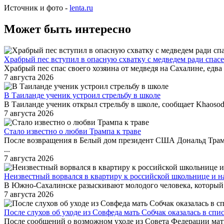
Источник и фото -
lenta.ru
Может быть интересно
Храбрый пес вступил в опасную схватку с медведем ради спасе
Храбрый пес спас своего хозяина от медведя на Сахалине, едв
7 августа 2026
В Таиланде ученик устроил стрельбу в школе
В Таиланде ученик открыл стрельбу в школе, сообщает Khaoso
7 августа 2026
Стало известно о любви Трампа к траве
После возвращения в Белый дом президент США Дональд Трамп
...
7 августа 2026
Неизвестный ворвался в квартиру к российской школьнице и н
В Южно-Сахалинске разыскивают молодого человека, который п
7 августа 2026
После слухов об уходе из Совфеда мать Собчак оказалась в спи
После сообщений о возможном уходе из Совета Федерации мать