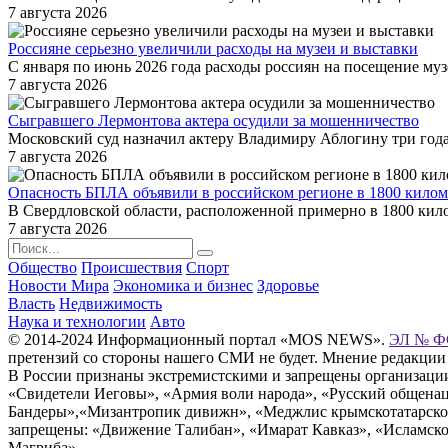
7 августа 2026
Россияне серьезно увеличили расходы на музеи и выставки
С января по июнь 2026 года расходы россиян на посещение му
7 августа 2026
Сыгравшего Лермонтова актера осудили за мошенничество
Московский суд назначил актеру Владимиру Аблогину три год
7 августа 2026
Опасность БПЛА объявили в российском регионе в 1800 килом
В Свердловской области, расположенной примерно в 1800 кило
7 августа 2026
Общество
Происшествия
Спорт
Новости Мира
Экономика и бизнес
Здоровье
Власть
Недвижимость
Наука и технологии
Авто
© 2014-2024 Информационный портал «MOS NEWS».
ЭЛ № ФС
претензий со стороны нашего СМИ не будет. Мнение редакции
В России признаны экстремистскими и запрещены организации «
«Свидетели Иеговы», «Армия воли народа», «Русский общена
Бандеры»,«Мизантропик дивижн», «Меджлис крымскотатарског
запрещены: «Движение Талибан», «Имарат Кавказ», «Исламское
Магриба».