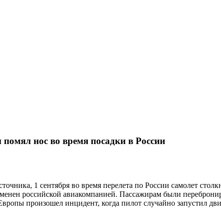
 помял нос во время посадки в России
очника, 1 сентября во время перелета по России самолет столк
тменен российской авиакомпанией. Пассажирам были переброниро
Европы произошел инцидент, когда пилот случайно запустил дви