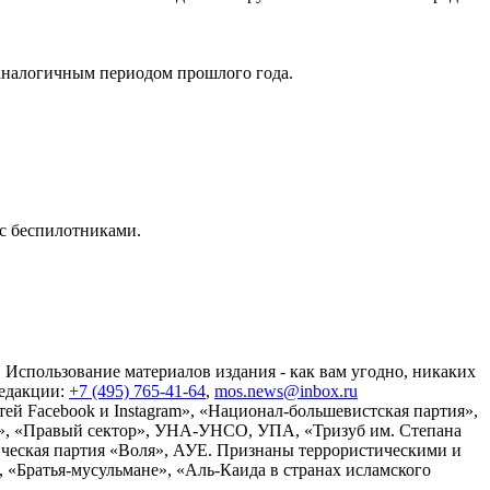
 аналогичным периодом прошлого года.
 с беспилотниками.
 Использование материалов издания - как вам угодно, никаких
редакции:
+7 (495) 765-41-64
,
mos.news@inbox.ru
ей Facebook и Instagram», «Национал-большевистская партия»,
», «Правый сектор», УНА-УНСО, УПА, «Тризуб им. Степана
ческая партия «Воля», АУЕ. Признаны террористическими и
«Братья-мусульмане», «Аль-Каида в странах исламского