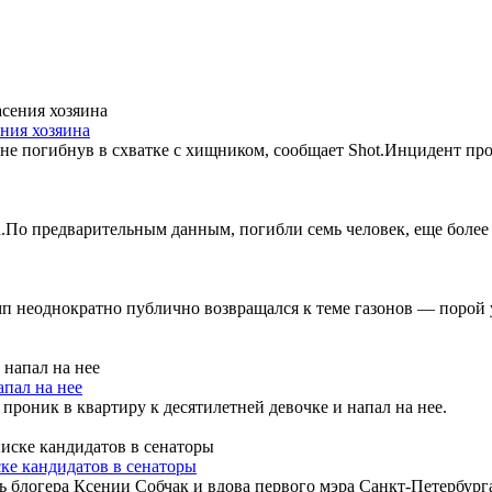
ния хозяина
а не погибнув в схватке с хищником, сообщает Shot.Инцидент пр
d.По предварительным данным, погибли семь человек, еще более
 неоднократно публично возвращался к теме газонов — порой 
апал на нее
роник в квартиру к десятилетней девочке и напал на нее.
ске кандидатов в сенаторы
 блогера Ксении Собчак и вдова первого мэра Санкт-Петербурга