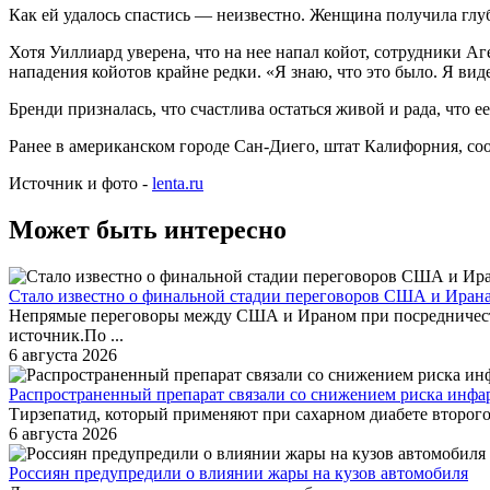
Как ей удалось спастись — неизвестно. Женщина получила глуб
Хотя Уиллиард уверена, что на нее напал койот, сотрудники А
нападения койотов крайне редки. «Я знаю, что это было. Я вид
Бренди призналась, что счастлива остаться живой и рада, что е
Ранее в американском городе Сан-Диего, штат Калифорния, соо
Источник и фото -
lenta.ru
Может быть интересно
Стало известно о финальной стадии переговоров США и Иран
Непрямые переговоры между США и Ираном при посредничеств
источник.По ...
6 августа 2026
Распространенный препарат связали со снижением риска инфар
Тирзепатид, который применяют при сахарном диабете второго
6 августа 2026
Россиян предупредили о влиянии жары на кузов автомобиля