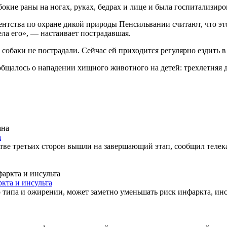
окие раны на ногах, руках, бедрах и лице и была госпитализиров
гентства по охране дикой природы Пенсильвании считают, что эт
ела его», — настаивает пострадавшая.
е собаки не пострадали. Сейчас ей приходится регулярно ездить 
бщалось о нападении хищного животного на детей: трехлетняя д
а
е третьих сторон вышли на завершающий этап, сообщил телека
кта и инсульта
 типа и ожирении, может заметно уменьшать риск инфаркта, инс