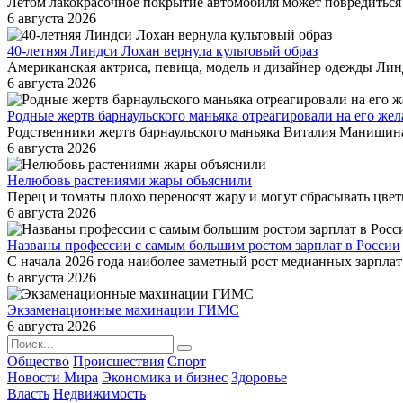
Летом лакокрасочное покрытие автомобиля может повредиться и
6 августа 2026
40-летняя Линдси Лохан вернула культовый образ
Американская актриса, певица, модель и дизайнер одежды Лин
6 августа 2026
Родные жертв барнаульского маньяка отреагировали на его же
Родственники жертв барнаульского маньяка Виталия Манишина 
6 августа 2026
Нелюбовь растениями жары объяснили
Перец и томаты плохо переносят жару и могут сбрасывать цветк
6 августа 2026
Названы профессии с самым большим ростом зарплат в России
С начала 2026 года наиболее заметный рост медианных зарплат
6 августа 2026
Экзаменационные махинации ГИМС
6 августа 2026
Общество
Происшествия
Спорт
Новости Мира
Экономика и бизнес
Здоровье
Власть
Недвижимость