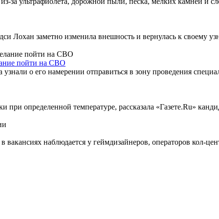
з-за ультрафиолета, дорожной пыли, песка, мелких камней и сл
дси Лохан заметно изменила внешность и вернулась к своему узн
лание пойти на СВО
узнали о его намерении отправиться в зону проведения специа
и при определенной температуре, рассказала «Газете.Ru» кандид
 в вакансиях наблюдается у геймдизайнеров, операторов кол-це