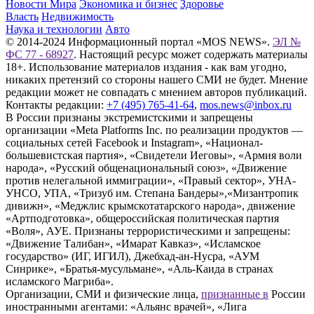
Новости Мира
Экономика и бизнес
Здоровье
Власть
Недвижимость
Наука и технологии
Авто
© 2014-2024 Информационный портал «MOS NEWS».
ЭЛ №
ФС 77 - 68927
. Настоящий ресурс может содержать материалы
18+. Использование материалов издания - как вам угодно,
никаких претензий со стороны нашего СМИ не будет. Мнение
редакции может не совпадать с мнением авторов публикаций.
Контакты редакции:
+7 (495) 765-41-64
,
mos.news@inbox.ru
В России признаны экстремистскими и запрещены
организации «Meta Platforms Inc. по реализации продуктов —
социальных сетей Facebook и Instagram», «Национал-
большевистская партия», «Свидетели Иеговы», «Армия воли
народа», «Русский общенациональный союз», «Движение
против нелегальной иммиграции», «Правый сектор», УНА-
УНСО, УПА, «Тризуб им. Степана Бандеры»,«Мизантропик
дивижн», «Меджлис крымскотатарского народа», движение
«Артподготовка», общероссийская политическая партия
«Воля», АУЕ. Признаны террористическими и запрещены:
«Движение Талибан», «Имарат Кавказ», «Исламское
государство» (ИГ, ИГИЛ), Джебхад-ан-Нусра, «АУМ
Синрике», «Братья-мусульмане», «Аль-Каида в странах
исламского Магриба».
Организации, СМИ и физические лица,
признанные в
России
иностранными агентами: «Альянс врачей», «Лига