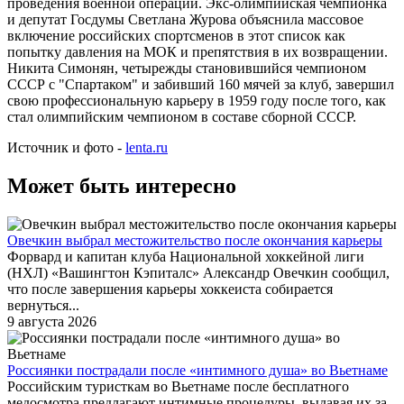
проведения военной операции. Экс-олимпийская чемпионка
и депутат Госдумы Светлана Журова объяснила массовое
включение российских спортсменов в этот список как
попытку давления на МОК и препятствия в их возвращении.
Никита Симонян, четырежды становившийся чемпионом
СССР с "Спартаком" и забивший 160 мячей за клуб, завершил
свою профессиональную карьеру в 1959 году после того, как
стал олимпийским чемпионом в составе сборной СССР.
Источник и фото -
lenta.ru
Может быть интересно
Овечкин выбрал местожительство после окончания карьеры
Форвард и капитан клуба Национальной хоккейной лиги
(НХЛ) «Вашингтон Кэпиталс» Александр Овечкин сообщил,
что после завершения карьеры хоккеиста собирается
вернуться...
9 августа 2026
Россиянки пострадали после «интимного душа» во Вьетнаме
Российским туристкам во Вьетнаме после бесплатного
медосмотра предлагают интимные процедуры, выдавая их за