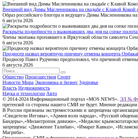
Внешний вид Димы Масленникова на свадьбе с Клавой Кокой с
Образ российского блогера и ведущего Димы Масленникова на 
6 августа 2026
Раскрыты подробности о выживавших два дня на сопке пилота
Члены экипажа пропавшего в Иркутской области самолета Cess
6 августа 2026
Продюсер назвал вероятную причину отмены концерта Орбакай
Продюсер Павел Рудченко предположил, что причиной отмены к
6 августа 2026
Общество
Происшествия
Спорт
Новости Мира
Экономика и бизнес
Здоровье
Власть
Недвижимость
Наука и технологии
Авто
© 2014-2024 Информационный портал «MOS NEWS».
ЭЛ № ФС
претензий со стороны нашего СМИ не будет. Мнение редакции
В России признаны экстремистскими и запрещены организации «
«Свидетели Иеговы», «Армия воли народа», «Русский общена
Бандеры»,«Мизантропик дивижн», «Меджлис крымскотатарског
запрещены: «Движение Талибан», «Имарат Кавказ», «Исламское
Магриба».
Организации, СМИ и физические лица,
признанные в
России и