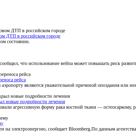
ом ДТП в российском городе
ом состоянии.
общил, что использование вейпа может повышать риск развити
реноса рейса
м аэропорту являются уважительной причиной опоздания или неяв
ыл новые подробности лечения
вали агрессивную форму рака костной ткани — остеосаркому, ра
му
ен на электроэнергию, сообщает Bloomberg.По данным агентства