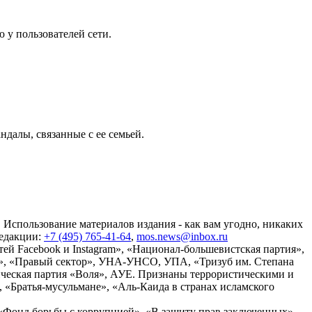
 у пользователей сети.
далы, связанные с ее семьей.
 Использование материалов издания - как вам угодно, никаких
редакции:
+7 (495) 765-41-64
,
mos.news@inbox.ru
ей Facebook и Instagram», «Национал-большевистская партия»,
», «Правый сектор», УНА-УНСО, УПА, «Тризуб им. Степана
ческая партия «Воля», АУЕ. Признаны террористическими и
«Братья-мусульмане», «Аль-Каида в странах исламского
«Фонд борьбы с коррупцией», «В защиту прав заключенных»,