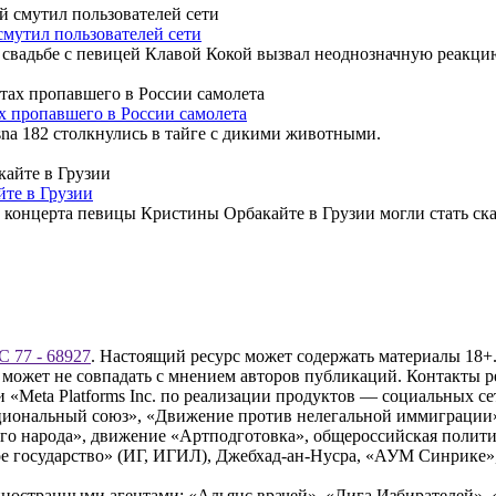
мутил пользователей сети
свадьбе с певицей Клавой Кокой вызвал неоднозначную реакцию
х пропавшего в России самолета
na 182 столкнулись в тайге с дикими животными.
те в Грузии
онцерта певицы Кристины Орбакайте в Грузии могли стать скан
 77 - 68927
. Настоящий ресурс может содержать материалы 18+.
 может не совпадать с мнением авторов публикаций. Контакты 
Meta Platforms Inc. по реализации продуктов — социальных сет
циональный союз», «Движение против нелегальной иммиграции
о народа», движение «Артподготовка», общероссийская полити
 государство» (ИГ, ИГИЛ), Джебхад-ан-Нусра, «АУМ Синрике», 
ностранными агентами: «Альянс врачей», «Лига Избирателей», 