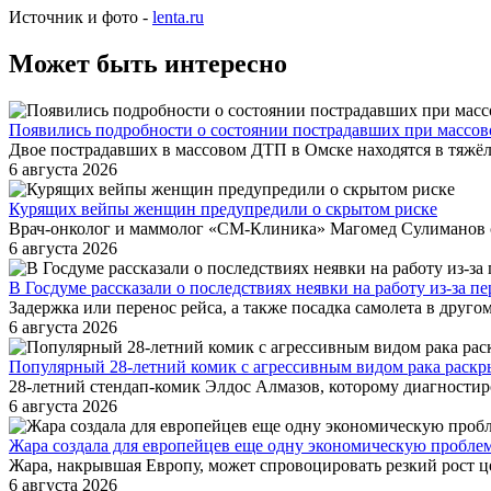
Источник и фото -
lenta.ru
Может быть интересно
Появились подробности о состоянии пострадавших при массов
Двое пострадавших в массовом ДТП в Омске находятся в тяжёл
6 августа 2026
Курящих вейпы женщин предупредили о скрытом риске
Врач-онколог и маммолог «СМ-Клиника» Магомед Сулиманов со
6 августа 2026
В Госдуме рассказали о последствиях неявки на работу из-за пе
Задержка или перенос рейса, а также посадка самолета в друго
6 августа 2026
Популярный 28-летний комик с агрессивным видом рака раскр
28-летний стендап-комик Элдос Алмазов, которому диагностиро
6 августа 2026
Жара создала для европейцев еще одну экономическую пробле
Жара, накрывшая Европу, может спровоцировать резкий рост ц
6 августа 2026