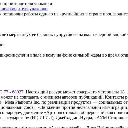
производителя упаковки
 остановки работы одного из крупнейших в стране производит
сле смерти двух ее бывших супругов ее назвали «черной вдовой»
микроинсульт и впала в кому на фоне сильной жары во время отд
 77 - 68927
. Настоящий ресурс может содержать материалы 18+.
 может не совпадать с мнением авторов публикаций. Контакты 
Meta Platforms Inc. по реализации продуктов — социальных сет
циональный союз», «Движение против нелегальной иммиграции
о народа», движение «Артподготовка», общероссийская полити
 государство» (ИГ, ИГИЛ), Джебхад-ан-Нусра, «АУМ Синрике», 
ностранными агентами: «Альянс врачей», «Лига Избирателей», 