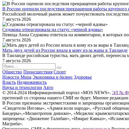
В России оценили последствия прекращения работы крупного 
Российский молочный рынок может почувствовать последствия
7 августа 2026
Седокова отреагировала на статус «черной вдовы»
Певица Анна Седокова ответила на комментарии, в которых по
7 августа 2026
Мать двух детей из России впала в кому из-за жары в Таиланде
В Таиланде российская туристка, мать двоих детей, перенесла 
7 августа 2026
Общество
Происшествия
Спорт
Новости Мира
Экономика и бизнес
Здоровье
Власть
Недвижимость
Наука и технологии
Авто
© 2014-2024 Информационный портал «MOS NEWS».
ЭЛ № ФС
претензий со стороны нашего СМИ не будет. Мнение редакции
В России признаны экстремистскими и запрещены организации «
«Свидетели Иеговы», «Армия воли народа», «Русский общена
Бандеры»,«Мизантропик дивижн», «Меджлис крымскотатарског
запрещены: «Движение Талибан», «Имарат Кавказ», «Исламское
Магриба».
Организации, СМИ и физические лица,
признанные в
России и