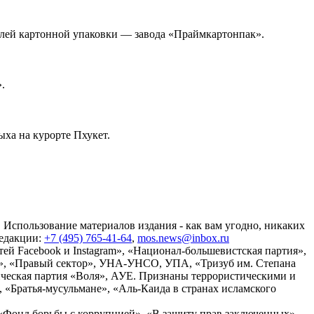
елей картонной упаковки — завода «Праймкартонпак».
.
ыха на курорте Пхукет.
 Использование материалов издания - как вам угодно, никаких
редакции:
+7 (495) 765-41-64
,
mos.news@inbox.ru
ей Facebook и Instagram», «Национал-большевистская партия»,
», «Правый сектор», УНА-УНСО, УПА, «Тризуб им. Степана
ческая партия «Воля», АУЕ. Признаны террористическими и
«Братья-мусульмане», «Аль-Каида в странах исламского
«Фонд борьбы с коррупцией», «В защиту прав заключенных»,