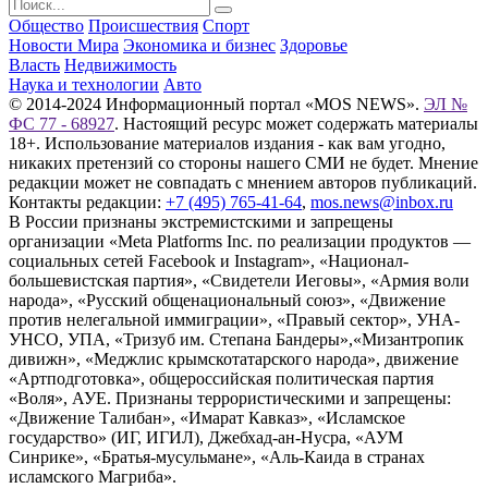
Общество
Происшествия
Спорт
Новости Мира
Экономика и бизнес
Здоровье
Власть
Недвижимость
Наука и технологии
Авто
© 2014-2024 Информационный портал «MOS NEWS».
ЭЛ №
ФС 77 - 68927
. Настоящий ресурс может содержать материалы
18+. Использование материалов издания - как вам угодно,
никаких претензий со стороны нашего СМИ не будет. Мнение
редакции может не совпадать с мнением авторов публикаций.
Контакты редакции:
+7 (495) 765-41-64
,
mos.news@inbox.ru
В России признаны экстремистскими и запрещены
организации «Meta Platforms Inc. по реализации продуктов —
социальных сетей Facebook и Instagram», «Национал-
большевистская партия», «Свидетели Иеговы», «Армия воли
народа», «Русский общенациональный союз», «Движение
против нелегальной иммиграции», «Правый сектор», УНА-
УНСО, УПА, «Тризуб им. Степана Бандеры»,«Мизантропик
дивижн», «Меджлис крымскотатарского народа», движение
«Артподготовка», общероссийская политическая партия
«Воля», АУЕ. Признаны террористическими и запрещены:
«Движение Талибан», «Имарат Кавказ», «Исламское
государство» (ИГ, ИГИЛ), Джебхад-ан-Нусра, «АУМ
Синрике», «Братья-мусульмане», «Аль-Каида в странах
исламского Магриба».