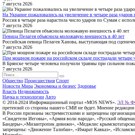
7 августа 2026
На Украине пожаловались на увеличение в четыре раза ударов 
Россия в четыре раза нарастила число ударов по Сумам с испо
7 августа 2026
Певица Пелагея объяснила моложавую внешность в 40 лет
Российская певица Пелагея Ханова, выступающая под сценическ
7 августа 2026
При мощном пожаре на российском складе пострадали четыре 
В Брянске четыре человека получили травмы при сильном пожа
7 августа 2026
Общество
Происшествия
Спорт
Новости Мира
Экономика и бизнес
Здоровье
Власть
Недвижимость
Наука и технологии
Авто
© 2014-2024 Информационный портал «MOS NEWS».
ЭЛ № ФС
претензий со стороны нашего СМИ не будет. Мнение редакции
В России признаны экстремистскими и запрещены организации «
«Свидетели Иеговы», «Армия воли народа», «Русский общена
Бандеры»,«Мизантропик дивижн», «Меджлис крымскотатарског
запрещены: «Движение Талибан», «Имарат Кавказ», «Исламское
Магриба».