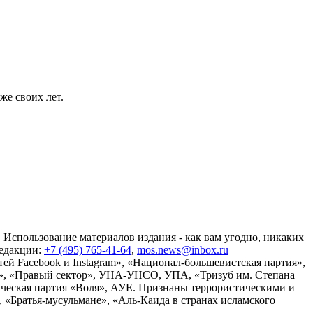
же своих лет.
 Использование материалов издания - как вам угодно, никаких
редакции:
+7 (495) 765-41-64
,
mos.news@inbox.ru
ей Facebook и Instagram», «Национал-большевистская партия»,
», «Правый сектор», УНА-УНСО, УПА, «Тризуб им. Степана
ческая партия «Воля», АУЕ. Признаны террористическими и
«Братья-мусульмане», «Аль-Каида в странах исламского