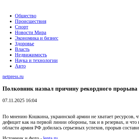
Общество
Происшествия
Спорт
Новости Мира
Экономика и бизнес
Здоровье
Власть
Недвижимость
Наука и технологии
Авто
netpress.ru
Полковник назвал причину рекордного прорыва 
07.11.2025 16:04
По мнению Кошкина, украинской армии не хватает ресурсов, чт
дефицит как на первой линии обороны, так и в резервах, и чт
области армия РФ добилась серьезных успехов, прорыв состави
Источник и фото -
lenta.ru