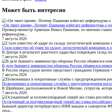
Может быть интересно
«Он тянет время». Почему Пашинян избегает референдума о чл
Премьер-министр Армении Никол Пашинян, по мнению главног
референдума...
7 августа 2026
Стало известно об ударе по складу логистической компании в
В Днепре в результате ракетного удара был поврежден склад л
7 августа 2026
В деле бывшего замминистра обороны России объявился немец
В России перед судом заочно предстанет гражданин Германии 
7 августа 2026
Позвонивших в оперативные службы с предупреждением росс
В Щербинке, расположенной в Новой Москве, супругов, котор
7 августа 2026
Осужденный за полумиллиардный ущерб экс-глава российског
Бывший директор петербургского НИИ вакцин и сывороток ФМ
труд...