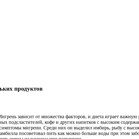
льких продуктов
"Мигрень зависит от множества факторов, и диета играет важную
ых подсластителей, кофе и других напитков с высоким содержан
 симптомы мигрени. Среди них он выделил имбирь, рыбу с высо
рамбилла посоветовал пить как можно больше воды при этом за
чить чипсы из рациона при похудении.