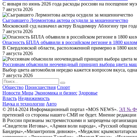
С января по июнь 2026 года расходы россиян на посещение му
7 августа 2026
Сыгравшего Лермонтова актера осудили за мошенничество
Московский суд назначил актеру Владимиру Аблогину три год
7 августа 2026
Опасность БПЛА объявили в российском регионе в 1800 килом
В Свердловской области, расположенной примерно в 1800 кило
7 августа 2026
Россиянам объяснили неочевидный принцип выбора цвета ма
Выбор цвета автомобиля нередко кажется вопросом вкуса, одна
7 августа 2026
Общество
Происшествия
Спорт
Новости Мира
Экономика и бизнес
Здоровье
Власть
Недвижимость
Наука и технологии
Авто
© 2014-2024 Информационный портал «MOS NEWS».
ЭЛ № ФС
претензий со стороны нашего СМИ не будет. Мнение редакции
В России признаны экстремистскими и запрещены организации «
«Свидетели Иеговы», «Армия воли народа», «Русский общена
Бандеры»,«Мизантропик дивижн», «Меджлис крымскотатарског
запрещены: «Движение Талибан», «Имарат Кавказ», «Исламское