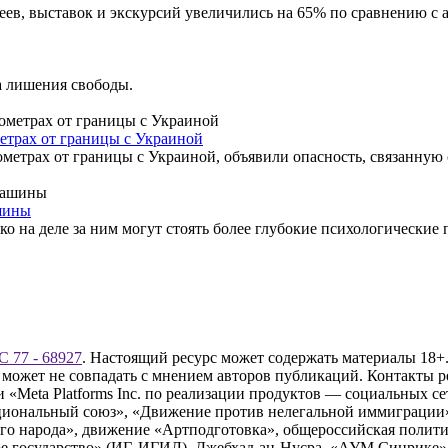
зеев, выставок и экскурсий увеличились на 65% по сравнению с
а лишения свободы.
етрах от границы с Украиной
метрах от границы с Украиной, объявили опасность, связанную
шины
ко на деле за ним могут стоять более глубокие психологические
 77 - 68927
. Настоящий ресурс может содержать материалы 18+.
 может не совпадать с мнением авторов публикаций. Контакты 
Meta Platforms Inc. по реализации продуктов — социальных сет
циональный союз», «Движение против нелегальной иммиграции
о народа», движение «Артподготовка», общероссийская полити
 государство» (ИГ, ИГИЛ), Джебхад-ан-Нусра, «АУМ Синрике», 