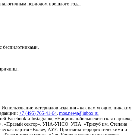
 аналогичным периодом прошлого года.
 с беспилотниками.
 причины.
 Использование материалов издания - как вам угодно, никаких
редакции:
+7 (495) 765-41-64
,
mos.news@inbox.ru
ей Facebook и Instagram», «Национал-большевистская партия»,
», «Правый сектор», УНА-УНСО, УПА, «Тризуб им. Степана
ческая партия «Воля», АУЕ. Признаны террористическими и
«Братья-мусульмане», «Аль-Каида в странах исламского