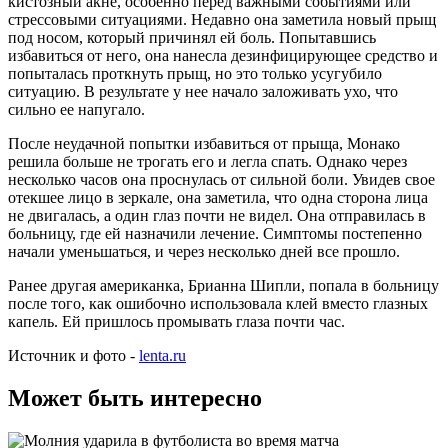
кистозный акне, особенно перед важными событиями или
стрессовыми ситуациями. Недавно она заметила новый прыщ
под носом, который причинял ей боль. Попытавшись
избавиться от него, она нанесла дезинфицирующее средство и
попыталась проткнуть прыщ, но это только усугубило
ситуацию. В результате у нее начало заложивать ухо, что
сильно ее напугало.
После неудачной попытки избавиться от прыща, Монако
решила больше не трогать его и легла спать. Однако через
несколько часов она проснулась от сильной боли. Увидев свое
отекшее лицо в зеркале, она заметила, что одна сторона лица
не двигалась, а один глаз почти не видел. Она отправилась в
больницу, где ей назначили лечение. Симптомы постепенно
начали уменьшаться, и через несколько дней все прошло.
Ранее другая американка, Брианна Шипли, попала в больницу
после того, как ошибочно использовала клей вместо глазных
капель. Ей пришлось промывать глаза почти час.
Источник и фото -
lenta.ru
Может быть интересно