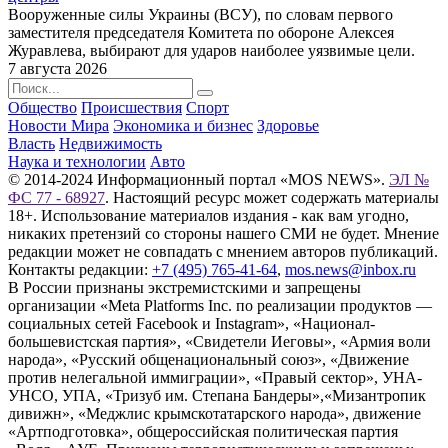
Вооруженные силы Украины (ВСУ), по словам первого
заместителя председателя Комитета по обороне Алексея
Журавлева, выбирают для ударов наиболее уязвимые цели.
7 августа 2026
Общество
Происшествия
Спорт
Новости Мира
Экономика и бизнес
Здоровье
Власть
Недвижимость
Наука и технологии
Авто
© 2014-2024 Информационный портал «MOS NEWS».
ЭЛ №
ФС 77 - 68927
. Настоящий ресурс может содержать материалы
18+. Использование материалов издания - как вам угодно,
никаких претензий со стороны нашего СМИ не будет. Мнение
редакции может не совпадать с мнением авторов публикаций.
Контакты редакции:
+7 (495) 765-41-64
,
mos.news@inbox.ru
В России признаны экстремистскими и запрещены
организации «Meta Platforms Inc. по реализации продуктов —
социальных сетей Facebook и Instagram», «Национал-
большевистская партия», «Свидетели Иеговы», «Армия воли
народа», «Русский общенациональный союз», «Движение
против нелегальной иммиграции», «Правый сектор», УНА-
УНСО, УПА, «Тризуб им. Степана Бандеры»,«Мизантропик
дивижн», «Меджлис крымскотатарского народа», движение
«Артподготовка», общероссийская политическая партия