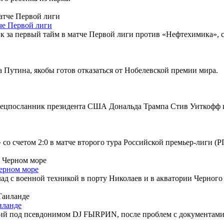
че Первой лиги
 за первый тайм в матче Первой лиги против «Нефтехимика», с
 Путина, якобы готов отказаться от Нобелевской премии мира.
пецпосланник президента США Дональда Трампа Стив Уиткофф и
со счетом 2:0 в матче второго тура Российской премьер-лиги (Р
Черном море
лад с военной техникой в порту Николаев и в акватории Черног
иланде
ий под псевдонимом DJ FЫRРИN, после проблем с документами