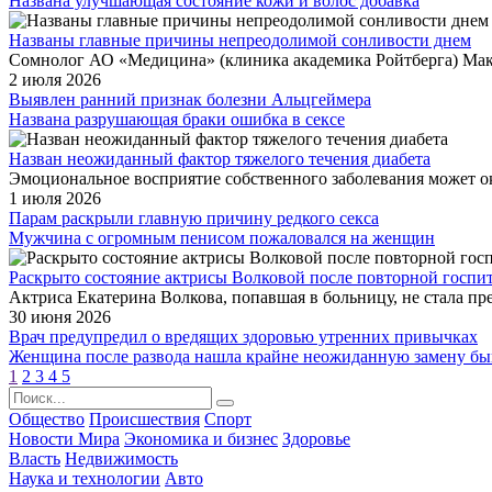
Названа улучшающая состояние кожи и волос добавка
Названы главные причины непреодолимой сонливости днем
Сомнолог АО «Медицина» (клиника академика Ройтберга) Макси
2 июля 2026
Выявлен ранний признак болезни Альцгеймера
Названа разрушающая браки ошибка в сексе
Назван неожиданный фактор тяжелого течения диабета
Эмоциональное восприятие собственного заболевания может ока
1 июля 2026
Парам раскрыли главную причину редкого секса
Мужчина с огромным пенисом пожаловался на женщин
Раскрыто состояние актрисы Волковой после повторной госпи
Актриса Екатерина Волкова, попавшая в больницу, не стала пре
30 июня 2026
Врач предупредил о вредящих здоровью утренних привычках
Женщина после развода нашла крайне неожиданную замену б
1
2
3
4
5
Общество
Происшествия
Спорт
Новости Мира
Экономика и бизнес
Здоровье
Власть
Недвижимость
Наука и технологии
Авто