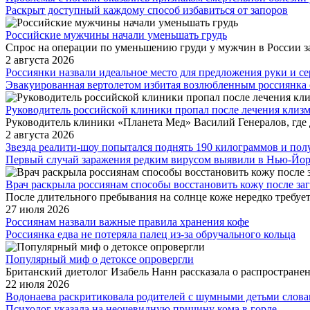
Раскрыт доступный каждому способ избавиться от запоров
Российские мужчины начали уменьшать грудь
Спрос на операции по уменьшению груди у мужчин в России за 
2 августа 2026
Россиянки назвали идеальное место для предложения руки и с
Эвакуированная вертолетом избитая возлюбленным россиянка 
Руководитель российской клиники пропал после лечения клизм
Руководитель клиники «Планета Мед» Василий Генералов, где д
2 августа 2026
Звезда реалити-шоу попытался поднять 190 килограммов и по
Первый случай заражения редким вирусом выявили в Нью-Йо
Врач раскрыла россиянам способы восстановить кожу после заг
После длительного пребывания на солнце коже нередко требует
27 июля 2026
Россиянам назвали важные правила хранения кофе
Россиянка едва не потеряла палец из-за обручального кольца
Популярный миф о детоксе опровергли
Британский диетолог Изабель Нанн рассказала о распростране
22 июля 2026
Водонаева раскритиковала родителей с шумными детьми слов
Психолог указала на неочевидную причину кома в горле