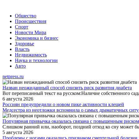
Общество
Происшествия
Спорт
Новости Мира
Экономика и бизнес
Здоровье
Власть
Недвижимость
Наука и технологии
Авто
netpress.ru
Назван неожиданный способ снизить риск развития диабета
Вот переписанный текст на русском:Наличие собственного сада
6 августа 2026
Россиян предупредили о новом пике активности клещей
Медсестра из неотложки вспомнила о самых драматичных ситу
Популярная привычка оказалась связана с повышенным риском
Слишком ранний или, наоборот, поздний отход ко сну может б
5 августа 2026
Проблемы с ногами оказались признаком смертельной болезни