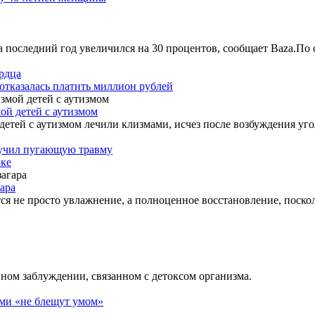
последний год увеличился на 30 процентов, сообщает Baza.По с
ердца
отказалась платить миллион рублей
ой детей с аутизмом
етей с аутизмом лечили клизмами, исчез после возбуждения уго
лучил пугающую травму
рке
ара
ся не просто увлажнение, а полноценное восстановление, поскол
нном заблуждении, связанном с детоксом организма.
ами «не блещут умом»