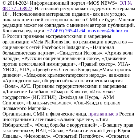
© 2014-2024 Информационный портал «MOS NEWS».
ЭЛ №
ФС 77 - 68927
. Настоящий ресурс может содержать материалы
18+. Использование материалов издания - как вам угодно,
никаких претензий со стороны нашего СМИ не будет. Мнение
редакции может не совпадать с мнением авторов публикаций.
Контакты редакции:
+7 (495) 765-41-64
,
mos.news@inbox.ru
В России признаны экстремистскими и запрещены
организации «Meta Platforms Inc. по реализации продуктов —
социальных сетей Facebook и Instagram», «Национал-
большевистская партия», «Свидетели Иеговы», «Армия воли
народа», «Русский общенациональный союз», «Движение
против нелегальной иммиграции», «Правый сектор», УНА-
УНСО, УПА, «Тризуб им. Степана Бандеры»,«Мизантропик
дивижн», «Меджлис крымскотатарского народа», движение
«Артподготовка», общероссийская политическая партия
«Воля», АУЕ. Признаны террористическими и запрещены:
«Движение Талибан», «Имарат Кавказ», «Исламское
государство» (ИГ, ИГИЛ), Джебхад-ан-Нусра, «АУМ
Синрике», «Братья-мусульмане», «Аль-Каида в странах
исламского Магриба».
Организации, СМИ и физические лица,
признанные в
России
иностранными агентами: «Альянс врачей», «Лига
Избирателей», «Фонд борьбы с коррупцией», «В защиту прав
заключенных», ИАЦ «Сова», «Аналитический Центр Юрия
Левады», «Мемориал», «Открытый Петербург», «Открытая