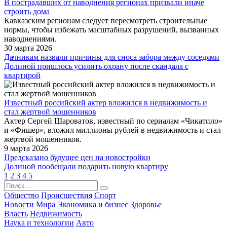
В пострадавших от наводнения регионах призвали иначе
строить дома
Кавказским регионам следует пересмотреть строительные
нормы, чтобы избежать масштабных разрушений, вызванных
наводнениями.
30 марта 2026
Дачникам назвали причины для сноса забора между соседями
Долиной пришлось усилить охрану после скандала с
квартирой
Известный российский актер вложился в недвижимость и
стал жертвой мошенников
Актер Сергей Шароватов, известный по сериалам «Чикатило»
и «Фишер», вложил миллионы рублей в недвижимость и стал
жертвой мошенников.
9 марта 2026
Предсказано будущее цен на новостройки
Долиной пообещали подарить новую квартиру
1
2
3
4
5
Общество
Происшествия
Спорт
Новости Мира
Экономика и бизнес
Здоровье
Власть
Недвижимость
Наука и технологии
Авто