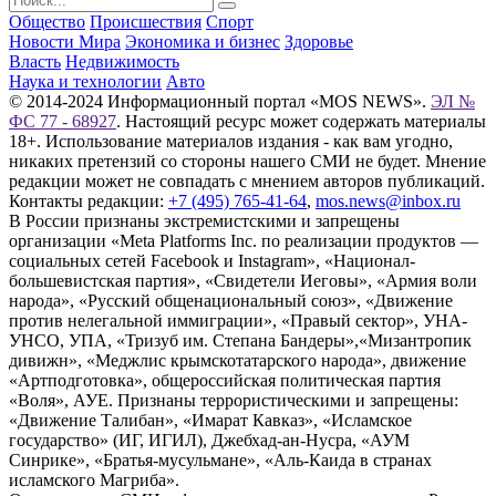
Общество
Происшествия
Спорт
Новости Мира
Экономика и бизнес
Здоровье
Власть
Недвижимость
Наука и технологии
Авто
© 2014-2024 Информационный портал «MOS NEWS».
ЭЛ №
ФС 77 - 68927
. Настоящий ресурс может содержать материалы
18+. Использование материалов издания - как вам угодно,
никаких претензий со стороны нашего СМИ не будет. Мнение
редакции может не совпадать с мнением авторов публикаций.
Контакты редакции:
+7 (495) 765-41-64
,
mos.news@inbox.ru
В России признаны экстремистскими и запрещены
организации «Meta Platforms Inc. по реализации продуктов —
социальных сетей Facebook и Instagram», «Национал-
большевистская партия», «Свидетели Иеговы», «Армия воли
народа», «Русский общенациональный союз», «Движение
против нелегальной иммиграции», «Правый сектор», УНА-
УНСО, УПА, «Тризуб им. Степана Бандеры»,«Мизантропик
дивижн», «Меджлис крымскотатарского народа», движение
«Артподготовка», общероссийская политическая партия
«Воля», АУЕ. Признаны террористическими и запрещены:
«Движение Талибан», «Имарат Кавказ», «Исламское
государство» (ИГ, ИГИЛ), Джебхад-ан-Нусра, «АУМ
Синрике», «Братья-мусульмане», «Аль-Каида в странах
исламского Магриба».