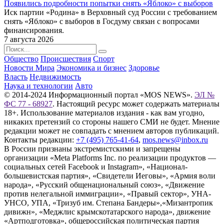
Появились подробности попытки снять «Яблоко» с выборов
Иск партии «Родина» в Верховный суд России с требованием
снять «Яблоко» с выборов в Госдуму связан с вопросами
финансирования.
7 августа 2026
Общество
Происшествия
Спорт
Новости Мира
Экономика и бизнес
Здоровье
Власть
Недвижимость
Наука и технологии
Авто
© 2014-2024 Информационный портал «MOS NEWS».
ЭЛ №
ФС 77 - 68927
. Настоящий ресурс может содержать материалы
18+. Использование материалов издания - как вам угодно,
никаких претензий со стороны нашего СМИ не будет. Мнение
редакции может не совпадать с мнением авторов публикаций.
Контакты редакции:
+7 (495) 765-41-64
,
mos.news@inbox.ru
В России признаны экстремистскими и запрещены
организации «Meta Platforms Inc. по реализации продуктов —
социальных сетей Facebook и Instagram», «Национал-
большевистская партия», «Свидетели Иеговы», «Армия воли
народа», «Русский общенациональный союз», «Движение
против нелегальной иммиграции», «Правый сектор», УНА-
УНСО, УПА, «Тризуб им. Степана Бандеры»,«Мизантропик
дивижн», «Меджлис крымскотатарского народа», движение
«Артподготовка», общероссийская политическая партия