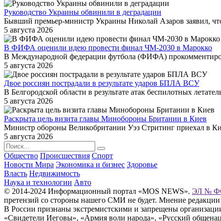
Руководство Украины обвинили в деградации
Бывший премьер-министр Украины Николай Азаров заявил, что 
5 августа 2026
В ФИФА оценили идею провести финал ЧМ-2030 в Марокко
В Международной федерации футбола (ФИФА) прокомментиров
5 августа 2026
Двое россиян пострадали в результате ударов БПЛА ВСУ
В Белгородской области в результате атак беспилотных летат
5 августа 2026
Раскрыта цель визита главы Минобороны Британии в Киев
Министр обороны Великобритании Уэз Стритинг приехал в Ки
5 августа 2026
Общество
Происшествия
Спорт
Новости Мира
Экономика и бизнес
Здоровье
Власть
Недвижимость
Наука и технологии
Авто
© 2014-2024 Информационный портал «MOS NEWS».
ЭЛ № ФС
претензий со стороны нашего СМИ не будет. Мнение редакции
В России признаны экстремистскими и запрещены организации «
«Свидетели Иеговы», «Армия воли народа», «Русский общена