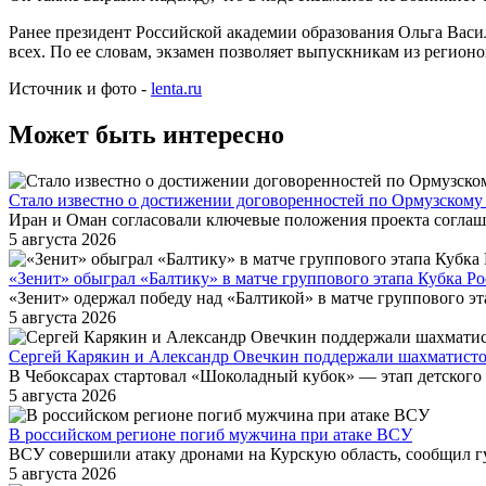
Ранее президент Российской академии образования Ольга Васил
всех. По ее словам, экзамен позволяет выпускникам из регион
Источник и фото -
lenta.ru
Может быть интересно
Стало известно о достижении договоренностей по Ормузскому
Иран и Оман согласовали ключевые положения проекта соглаш
5 августа 2026
«Зенит» обыграл «Балтику» в матче группового этапа Кубка Р
«Зенит» одержал победу над «Балтикой» в матче группового эт
5 августа 2026
Сергей Карякин и Александр Овечкин поддержали шахматист
В Чебоксарах стартовал «Шоколадный кубок» — этап детского К
5 августа 2026
В российском регионе погиб мужчина при атаке ВСУ
ВСУ совершили атаку дронами на Курскую область, сообщил губ
5 августа 2026