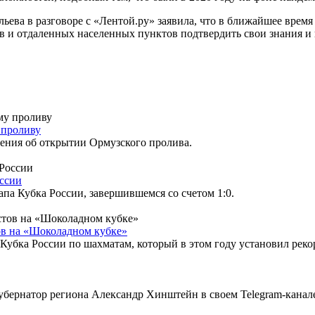
ьева в разговоре с «Лентой.ру» заявила, что в ближайшее врем
ов и отдаленных населенных пунктов подтвердить свои знания и
 проливу
ения об открытии Ормузского пролива.
оссии
апа Кубка России, завершившемся со счетом 1:0.
ов на «Шоколадном кубке»
убка России по шахматам, который в этом году установил рекорд
ернатор региона Александр Хинштейн в своем Telegram-канале.П