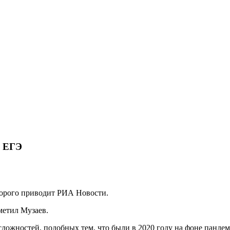
е ЕГЭ
торого приводит РИА Новости.
метил Музаев.
 сложностей, подобных тем, что были в 2020 году на фоне панд