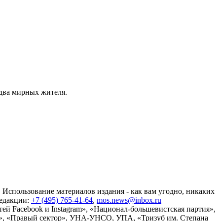
два мирных жителя.
 Использование материалов издания - как вам угодно, никаких
редакции:
+7 (495) 765-41-64
,
mos.news@inbox.ru
ей Facebook и Instagram», «Национал-большевистская партия»,
», «Правый сектор», УНА-УНСО, УПА, «Тризуб им. Степана