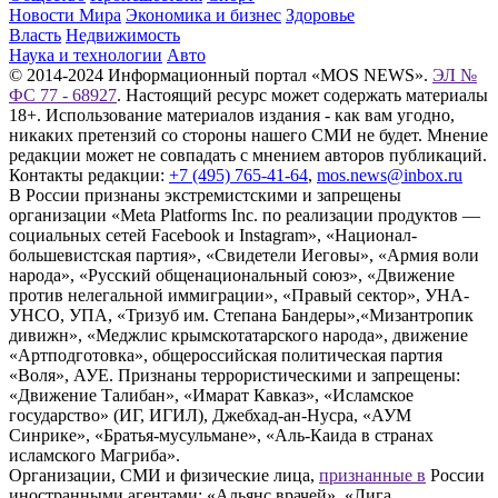
Новости Мира
Экономика и бизнес
Здоровье
Власть
Недвижимость
Наука и технологии
Авто
© 2014-2024 Информационный портал «MOS NEWS».
ЭЛ №
ФС 77 - 68927
. Настоящий ресурс может содержать материалы
18+. Использование материалов издания - как вам угодно,
никаких претензий со стороны нашего СМИ не будет. Мнение
редакции может не совпадать с мнением авторов публикаций.
Контакты редакции:
+7 (495) 765-41-64
,
mos.news@inbox.ru
В России признаны экстремистскими и запрещены
организации «Meta Platforms Inc. по реализации продуктов —
социальных сетей Facebook и Instagram», «Национал-
большевистская партия», «Свидетели Иеговы», «Армия воли
народа», «Русский общенациональный союз», «Движение
против нелегальной иммиграции», «Правый сектор», УНА-
УНСО, УПА, «Тризуб им. Степана Бандеры»,«Мизантропик
дивижн», «Меджлис крымскотатарского народа», движение
«Артподготовка», общероссийская политическая партия
«Воля», АУЕ. Признаны террористическими и запрещены:
«Движение Талибан», «Имарат Кавказ», «Исламское
государство» (ИГ, ИГИЛ), Джебхад-ан-Нусра, «АУМ
Синрике», «Братья-мусульмане», «Аль-Каида в странах
исламского Магриба».
Организации, СМИ и физические лица,
признанные в
России
иностранными агентами: «Альянс врачей», «Лига