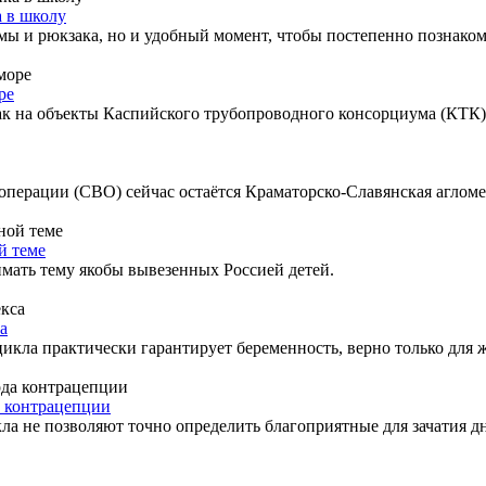
а в школу
мы и рюкзака, но и удобный момент, чтобы постепенно познаком
ре
ак на объекты Каспийского трубопроводного консорциума (КТК) и
перации (СВО) сейчас остаётся Краматорско-Славянская агломер
й теме
мать тему якобы вывезенных Россией детей.
а
 цикла практически гарантирует беременность, верно только дл
а контрацепции
 не позволяют точно определить благоприятные для зачатия дн