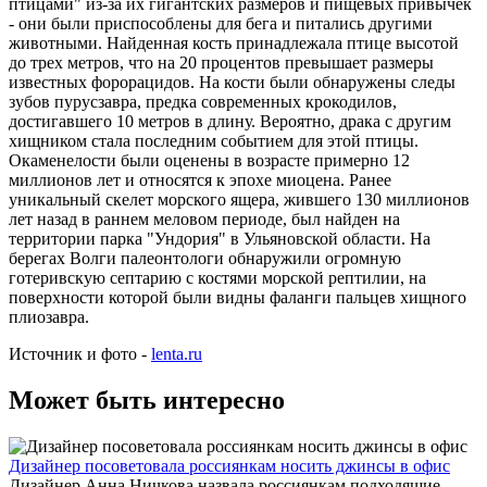
птицами" из-за их гигантских размеров и пищевых привычек
- они были приспособлены для бега и питались другими
животными. Найденная кость принадлежала птице высотой
до трех метров, что на 20 процентов превышает размеры
известных форорацидов. На кости были обнаружены следы
зубов пурусзавра, предка современных крокодилов,
достигавшего 10 метров в длину. Вероятно, драка с другим
хищником стала последним событием для этой птицы.
Окаменелости были оценены в возрасте примерно 12
миллионов лет и относятся к эпохе миоцена. Ранее
уникальный скелет морского ящера, жившего 130 миллионов
лет назад в раннем меловом периоде, был найден на
территории парка "Ундория" в Ульяновской области. На
берегах Волги палеонтологи обнаружили огромную
готеривскую септарию с костями морской рептилии, на
поверхности которой были видны фаланги пальцев хищного
плиозавра.
Источник и фото -
lenta.ru
Может быть интересно
Дизайнер посоветовала россиянкам носить джинсы в офис
Дизайнер Анна Ничкова назвала россиянкам подходящие