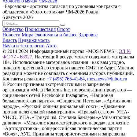
«Золотого мяча» ЧМ-2026
«Барселона» достигла согласия по условиям контракта с
обладателем «Золотого мяча» ЧМ-2026 Родри.
6 августа 2026
Общество
Происшествия
Спорт
Новости Мира
Экономика и бизнес
Здоровье
Власть
Недвижимость
Наука и технологии
Авто
© 2014-2024 Информационный портал «MOS NEWS».
ЭЛ №
ФС 77 - 68927
. Настоящий ресурс может содержать материалы
18+. Использование материалов издания - как вам угодно,
никаких претензий со стороны нашего СМИ не будет. Мнение
редакции может не совпадать с мнением авторов публикаций.
Контакты редакции:
+7 (495) 765-41-64
,
mos.news@inbox.ru
В России признаны экстремистскими и запрещены
организации «Meta Platforms Inc. по реализации продуктов —
социальных сетей Facebook и Instagram», «Национал-
большевистская партия», «Свидетели Иеговы», «Армия воли
народа», «Русский общенациональный союз», «Движение
против нелегальной иммиграции», «Правый сектор», УНА-
УНСО, УПА, «Тризуб им. Степана Бандеры»,«Мизантропик
дивижн», «Меджлис крымскотатарского народа», движение
«Артподготовка», общероссийская политическая партия
«Воля», АУЕ. Признаны террористическими и запрещены: