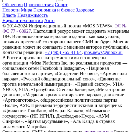
Общество
Происшествия
Спорт
Новости Мира
Экономика и бизнес
Здоровье
Власть
Недвижимость
Наука и технологии
Авто
© 2014-2024 Информационный портал «MOS NEWS».
ЭЛ №
ФС 77 - 68927
. Настоящий ресурс может содержать материалы
18+. Использование материалов издания - как вам угодно,
никаких претензий со стороны нашего СМИ не будет. Мнение
редакции может не совпадать с мнением авторов публикаций.
Контакты редакции:
+7 (495) 765-41-64
,
mos.news@inbox.ru
В России признаны экстремистскими и запрещены
организации «Meta Platforms Inc. по реализации продуктов —
социальных сетей Facebook и Instagram», «Национал-
большевистская партия», «Свидетели Иеговы», «Армия воли
народа», «Русский общенациональный союз», «Движение
против нелегальной иммиграции», «Правый сектор», УНА-
УНСО, УПА, «Тризуб им. Степана Бандеры»,«Мизантропик
дивижн», «Меджлис крымскотатарского народа», движение
«Артподготовка», общероссийская политическая партия
«Воля», АУЕ. Признаны террористическими и запрещены:
«Движение Талибан», «Имарат Кавказ», «Исламское
государство» (ИГ, ИГИЛ), Джебхад-ан-Нусра, «АУМ
Синрике», «Братья-мусульмане», «Аль-Каида в странах
исламского Магриба».
Организации, СМИ и физические лица,
признанные в
России