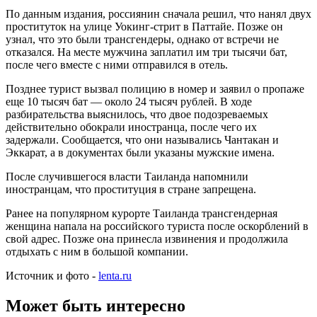
По данным издания, россиянин сначала решил, что нанял двух
проституток на улице Уокинг-стрит в Паттайе. Позже он
узнал, что это были трансгендеры, однако от встречи не
отказался. На месте мужчина заплатил им три тысячи бат,
после чего вместе с ними отправился в отель.
Позднее турист вызвал полицию в номер и заявил о пропаже
еще 10 тысяч бат — около 24 тысяч рублей. В ходе
разбирательства выяснилось, что двое подозреваемых
действительно обокрали иностранца, после чего их
задержали. Сообщается, что они назывались Чантакан и
Эккарат, а в документах были указаны мужские имена.
После случившегося власти Таиланда напомнили
иностранцам, что проституция в стране запрещена.
Ранее на популярном курорте Таиланда трансгендерная
женщина напала на российского туриста после оскорблений в
свой адрес. Позже она принесла извинения и продолжила
отдыхать с ним в большой компании.
Источник и фото -
lenta.ru
Может быть интересно