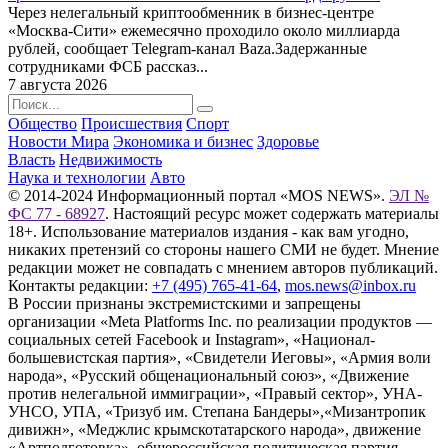
Через нелегальный криптообменник в бизнес-центре
«Москва-Сити» ежемесячно проходило около миллиарда
рублей, сообщает Telegram-канал Baza.Задержанные
сотрудниками ФСБ рассказ...
7 августа 2026
Общество
Происшествия
Спорт
Новости Мира
Экономика и бизнес
Здоровье
Власть
Недвижимость
Наука и технологии
Авто
© 2014-2024 Информационный портал «MOS NEWS».
ЭЛ №
ФС 77 - 68927
. Настоящий ресурс может содержать материалы
18+. Использование материалов издания - как вам угодно,
никаких претензий со стороны нашего СМИ не будет. Мнение
редакции может не совпадать с мнением авторов публикаций.
Контакты редакции:
+7 (495) 765-41-64
,
mos.news@inbox.ru
В России признаны экстремистскими и запрещены
организации «Meta Platforms Inc. по реализации продуктов —
социальных сетей Facebook и Instagram», «Национал-
большевистская партия», «Свидетели Иеговы», «Армия воли
народа», «Русский общенациональный союз», «Движение
против нелегальной иммиграции», «Правый сектор», УНА-
УНСО, УПА, «Тризуб им. Степана Бандеры»,«Мизантропик
дивижн», «Меджлис крымскотатарского народа», движение
«Артподготовка», общероссийская политическая партия