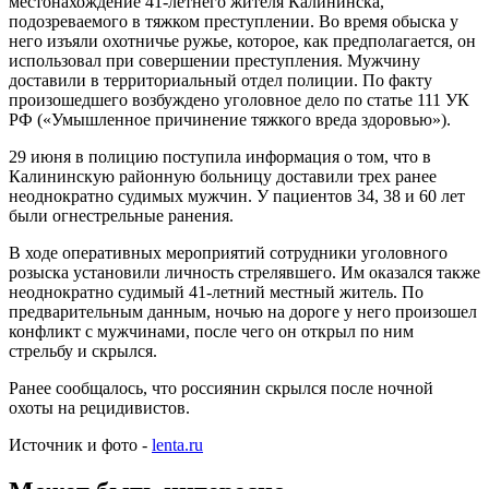
местонахождение 41-летнего жителя Калининска,
подозреваемого в тяжком преступлении. Во время обыска у
него изъяли охотничье ружье, которое, как предполагается, он
использовал при совершении преступления. Мужчину
доставили в территориальный отдел полиции. По факту
произошедшего возбуждено уголовное дело по статье 111 УК
РФ («Умышленное причинение тяжкого вреда здоровью»).
29 июня в полицию поступила информация о том, что в
Калининскую районную больницу доставили трех ранее
неоднократно судимых мужчин. У пациентов 34, 38 и 60 лет
были огнестрельные ранения.
В ходе оперативных мероприятий сотрудники уголовного
розыска установили личность стрелявшего. Им оказался также
неоднократно судимый 41-летний местный житель. По
предварительным данным, ночью на дороге у него произошел
конфликт с мужчинами, после чего он открыл по ним
стрельбу и скрылся.
Ранее сообщалось, что россиянин скрылся после ночной
охоты на рецидивистов.
Источник и фото -
lenta.ru