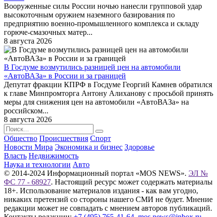
Вооруженные силы России ночью нанесли групповой удар
высокоточным оружием наземного базирования по
предприятию военно-промышленного комплекса и складу
горюче-смазочных матер...
8 августа 2026
В Госдуме возмутились разницей цен на автомобили
«АвтоВАЗа» в России и за границей
Депутат фракции КПРФ в Госдуме Георгий Камнев обратился
к главе Минпромторга Антону Алиханову с просьбой принять
меры для снижения цен на автомобили «АвтоВАЗа» на
российском...
8 августа 2026
Общество
Происшествия
Спорт
Новости Мира
Экономика и бизнес
Здоровье
Власть
Недвижимость
Наука и технологии
Авто
© 2014-2024 Информационный портал «MOS NEWS».
ЭЛ №
ФС 77 - 68927
. Настоящий ресурс может содержать материалы
18+. Использование материалов издания - как вам угодно,
никаких претензий со стороны нашего СМИ не будет. Мнение
редакции может не совпадать с мнением авторов публикаций.
Контакты редакции:
+7 (495) 765-41-64
,
mos.news@inbox.ru