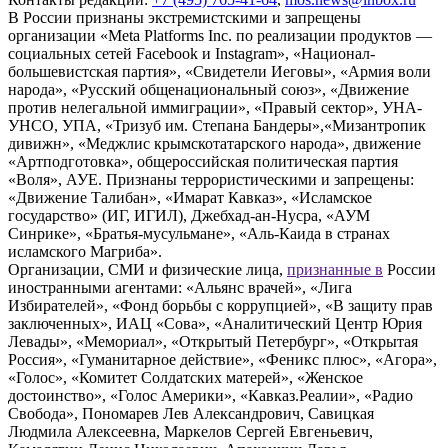
В России признаны экстремистскими и запрещены
организации «Meta Platforms Inc. по реализации продуктов —
социальных сетей Facebook и Instagram», «Национал-
большевистская партия», «Свидетели Иеговы», «Армия воли
народа», «Русский общенациональный союз», «Движение
против нелегальной иммиграции», «Правый сектор», УНА-
УНСО, УПА, «Тризуб им. Степана Бандеры»,«Мизантропик
дивижн», «Меджлис крымскотатарского народа», движение
«Артподготовка», общероссийская политическая партия
«Воля», АУЕ. Признаны террористическими и запрещены:
«Движение Талибан», «Имарат Кавказ», «Исламское
государство» (ИГ, ИГИЛ), Джебхад-ан-Нусра, «АУМ
Синрике», «Братья-мусульмане», «Аль-Каида в странах
исламского Магриба».
Организации, СМИ и физические лица,
признанные в
России
иностранными агентами: «Альянс врачей», «Лига
Избирателей», «Фонд борьбы с коррупцией», «В защиту прав
заключенных», ИАЦ «Сова», «Аналитический Центр Юрия
Левады», «Мемориал», «Открытый Петербург», «Открытая
Россия», «Гуманитарное действие», «Феникс плюс», «Агора»,
«Голос», «Комитет Солдатских матерей», «Женское
достоинство», «Голос Америки», «Кавказ.Реалии», «Радио
Свобода», Пономарев Лев Александрович, Савицкая
Людмила Алексеевна, Маркелов Сергей Евгеньевич,