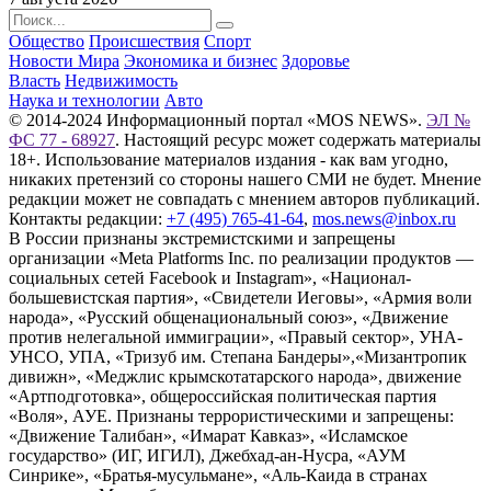
Общество
Происшествия
Спорт
Новости Мира
Экономика и бизнес
Здоровье
Власть
Недвижимость
Наука и технологии
Авто
© 2014-2024 Информационный портал «MOS NEWS».
ЭЛ №
ФС 77 - 68927
. Настоящий ресурс может содержать материалы
18+. Использование материалов издания - как вам угодно,
никаких претензий со стороны нашего СМИ не будет. Мнение
редакции может не совпадать с мнением авторов публикаций.
Контакты редакции:
+7 (495) 765-41-64
,
mos.news@inbox.ru
В России признаны экстремистскими и запрещены
организации «Meta Platforms Inc. по реализации продуктов —
социальных сетей Facebook и Instagram», «Национал-
большевистская партия», «Свидетели Иеговы», «Армия воли
народа», «Русский общенациональный союз», «Движение
против нелегальной иммиграции», «Правый сектор», УНА-
УНСО, УПА, «Тризуб им. Степана Бандеры»,«Мизантропик
дивижн», «Меджлис крымскотатарского народа», движение
«Артподготовка», общероссийская политическая партия
«Воля», АУЕ. Признаны террористическими и запрещены:
«Движение Талибан», «Имарат Кавказ», «Исламское
государство» (ИГ, ИГИЛ), Джебхад-ан-Нусра, «АУМ
Синрике», «Братья-мусульмане», «Аль-Каида в странах