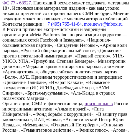
ФС 77 - 68927
. Настоящий ресурс может содержать материалы
18+. Использование материалов издания - как вам угодно,
никаких претензий со стороны нашего СМИ не будет. Мнение
редакции может не совпадать с мнением авторов публикаций.
Контакты редакции:
+7 (495) 765-41-64
,
mos.news@inbox.ru
В России признаны экстремистскими и запрещены
организации «Meta Platforms Inc. по реализации продуктов —
социальных сетей Facebook и Instagram», «Национал-
большевистская партия», «Свидетели Иеговы», «Армия воли
народа», «Русский общенациональный союз», «Движение
против нелегальной иммиграции», «Правый сектор», УНА-
УНСО, УПА, «Тризуб им. Степана Бандеры»,«Мизантропик
дивижн», «Меджлис крымскотатарского народа», движение
«Артподготовка», общероссийская политическая партия
«Воля», АУЕ. Признаны террористическими и запрещены:
«Движение Талибан», «Имарат Кавказ», «Исламское
государство» (ИГ, ИГИЛ), Джебхад-ан-Нусра, «АУМ
Синрике», «Братья-мусульмане», «Аль-Каида в странах
исламского Магриба».
Организации, СМИ и физические лица,
признанные в
России
иностранными агентами: «Альянс врачей», «Лига
Избирателей», «Фонд борьбы с коррупцией», «В защиту прав
заключенных», ИАЦ «Сова», «Аналитический Центр Юрия
Левады», «Мемориал», «Открытый Петербург», «Открытая
Россия», «Гуманитарное действие», «Феникс плюс», «Агора»,