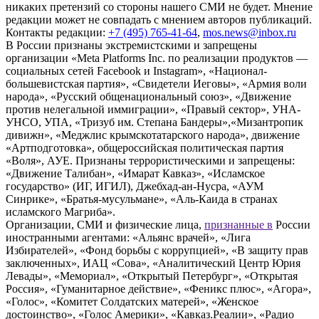
никаких претензий со стороны нашего СМИ не будет. Мнение
редакции может не совпадать с мнением авторов публикаций.
Контакты редакции:
+7 (495) 765-41-64
,
mos.news@inbox.ru
В России признаны экстремистскими и запрещены
организации «Meta Platforms Inc. по реализации продуктов —
социальных сетей Facebook и Instagram», «Национал-
большевистская партия», «Свидетели Иеговы», «Армия воли
народа», «Русский общенациональный союз», «Движение
против нелегальной иммиграции», «Правый сектор», УНА-
УНСО, УПА, «Тризуб им. Степана Бандеры»,«Мизантропик
дивижн», «Меджлис крымскотатарского народа», движение
«Артподготовка», общероссийская политическая партия
«Воля», АУЕ. Признаны террористическими и запрещены:
«Движение Талибан», «Имарат Кавказ», «Исламское
государство» (ИГ, ИГИЛ), Джебхад-ан-Нусра, «АУМ
Синрике», «Братья-мусульмане», «Аль-Каида в странах
исламского Магриба».
Организации, СМИ и физические лица,
признанные в
России
иностранными агентами: «Альянс врачей», «Лига
Избирателей», «Фонд борьбы с коррупцией», «В защиту прав
заключенных», ИАЦ «Сова», «Аналитический Центр Юрия
Левады», «Мемориал», «Открытый Петербург», «Открытая
Россия», «Гуманитарное действие», «Феникс плюс», «Агора»,
«Голос», «Комитет Солдатских матерей», «Женское
достоинство», «Голос Америки», «Кавказ.Реалии», «Радио