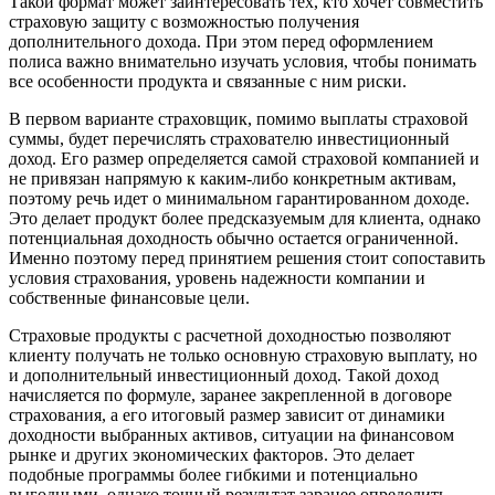
Такой формат может заинтересовать тех, кто хочет совместить
страховую защиту с возможностью получения
дополнительного дохода. При этом перед оформлением
полиса важно внимательно изучать условия, чтобы понимать
все особенности продукта и связанные с ним риски.
В первом варианте страховщик, помимо выплаты страховой
суммы, будет перечислять страхователю инвестиционный
доход. Его размер определяется самой страховой компанией и
не привязан напрямую к каким-либо конкретным активам,
поэтому речь идет о минимальном гарантированном доходе.
Это делает продукт более предсказуемым для клиента, однако
потенциальная доходность обычно остается ограниченной.
Именно поэтому перед принятием решения стоит сопоставить
условия страхования, уровень надежности компании и
собственные финансовые цели.
Страховые продукты с расчетной доходностью позволяют
клиенту получать не только основную страховую выплату, но
и дополнительный инвестиционный доход. Такой доход
начисляется по формуле, заранее закрепленной в договоре
страхования, а его итоговый размер зависит от динамики
доходности выбранных активов, ситуации на финансовом
рынке и других экономических факторов. Это делает
подобные программы более гибкими и потенциально
выгодными, однако точный результат заранее определить