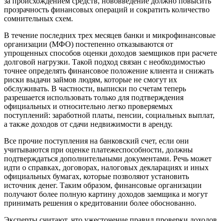
за происхождением средств, нововведение должно повысить
прозрачность финансовых операций и сократить количество
сомнительных схем.
В течение последних трех месяцев банки и микрофинансовые
организации (МФО) постепенно отказываются от
упрощенных способов оценки доходов заемщиков при расчете
долговой нагрузки. Такой подход связан с необходимостью
точнее определять финансовое положение клиента и снижать
риски выдачи займов людям, которые не смогут их
обслуживать. В частности, выписки по счетам теперь
разрешается использовать только для подтверждения
официальных и относительно легко проверяемых
поступлений: заработной платы, пенсии, социальных выплат,
а также доходов от сдачи недвижимости в аренду.
Все прочие поступления на банковский счет, если они
учитываются при оценке платежеспособности, должны
подтверждаться дополнительными документами. Речь может
идти о справках, договорах, налоговых декларациях и иных
официальных бумагах, которые позволяют установить
источник денег. Таким образом, финансовые организации
получают более полную картину доходов заемщика и могут
принимать решения о кредитовании более обоснованно.
Эксперты считают, что ужесточение правил проверки доходов