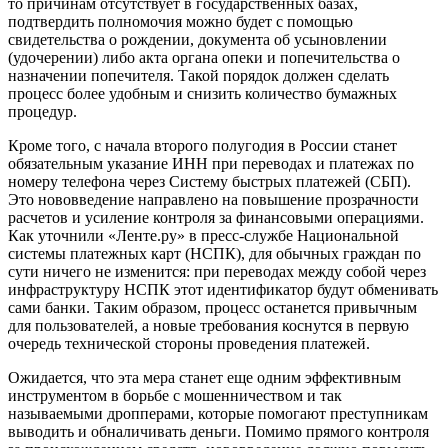
то причинам отсутствует в государственных базах,
подтвердить полномочия можно будет с помощью
свидетельства о рождении, документа об усыновлении
(удочерении) либо акта органа опеки и попечительства о
назначении попечителя. Такой порядок должен сделать
процесс более удобным и снизить количество бумажных
процедур.
Кроме того, с начала второго полугодия в России станет
обязательным указание ИНН при переводах и платежах по
номеру телефона через Систему быстрых платежей (СБП).
Это нововведение направлено на повышение прозрачности
расчетов и усиление контроля за финансовыми операциями.
Как уточнили «Ленте.ру» в пресс-службе Национальной
системы платежных карт (НСПК), для обычных граждан по
сути ничего не изменится: при переводах между собой через
инфраструктуру НСПК этот идентификатор будут обменивать
сами банки. Таким образом, процесс останется привычным
для пользователей, а новые требования коснутся в первую
очередь технической стороны проведения платежей.
Ожидается, что эта мера станет еще одним эффективным
инструментом в борьбе с мошенничеством и так
называемыми дропперами, которые помогают преступникам
выводить и обналичивать деньги. Помимо прямого контроля