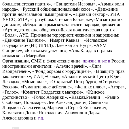
большевистская партия», «Свидетели Иеговы», «Армия воли
народа», «Русский общенациональный союз», «Движение
против нелегальной иммиграции», «Правый сектор», УНА-
УНСО, УПА, «Тризуб им. Степана Бандеры»,«Мизантропик
дивижн», «Меджлис крымскотатарского народа», движение
«Артподготовка», общероссийская политическая партия
«Воля», АУЕ. Признаны террористическими и запрещены:
«Движение Талибан», «Имарат Кавказ», «Исламское
государство» (ИГ, ИГИЛ), Джебхад-ан-Нусра, «АУМ
Синрике», «Братья-мусульмане», «Аль-Каида в странах
исламского Магриба».
Организации, СМИ и физические лица,
признанные в
России
иностранными агентами: «Альянс врачей», «Лига
Избирателей», «Фонд борьбы с коррупцией», «В защиту прав
заключенных», ИАЦ «Сова», «Аналитический Центр Юрия
Левады», «Мемориал», «Открытый Петербург», «Открытая
Россия», «Гуманитарное действие», «Феникс плюс», «Агора»,
«Голос», «Комитет Солдатских матерей», «Женское
достоинство», «Голос Америки», «Кавказ.Реалии», «Радио
Свобода», Пономарев Лев Александрович, Савицкая
Людмила Алексеевна, Маркелов Сергей Евгеньевич,
Камалягин Денис Николаевич, Апахончич Дарья
Александровна и
т.д.