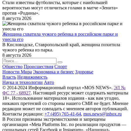
Стали известны футболисты, которые с наибольшей
вероятностью могут отличиться голами в матче «Зенита»
против «Родины».
8 августа 2026
Женщина схватила чужого ребенка в российском парке и
унесла его
В Кисловодске, Ставропольский край, женщина похитила
чужого ребенка из парка.
8 августа 2026
Общество
Происшествия
Спорт
Новости Мира
Экономика и бизнес
Здоровье
Власть
Недвижимость
Наука и технологии
Авто
© 2014-2024 Информационный портал «MOS NEWS».
ЭЛ №
ФС 77 - 68927
. Настоящий ресурс может содержать материалы
18+. Использование материалов издания - как вам угодно,
никаких претензий со стороны нашего СМИ не будет. Мнение
редакции может не совпадать с мнением авторов публикаций.
Контакты редакции:
+7 (495) 765-41-64
,
mos.news@inbox.ru
В России признаны экстремистскими и запрещены
организации «Meta Platforms Inc. по реализации продуктов —
социальных сетей Facebook и Instagram», «Национал-