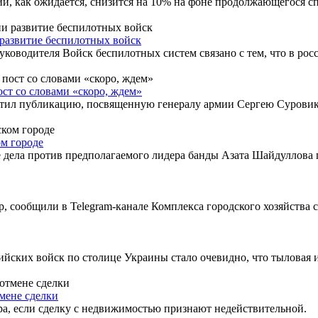
и, как ожидается, снизится на 10% на фоне продолжающегося сп
развитие беспилотных войск
ководителя Войск беспилотных систем связано с тем, что в рос
т со словами «скоро, ждем»
тил публикацию, посвященную генералу армии Сергею Суровик
ом городе
 дела против предполагаемого лидера банды Азата Шайдуллова по
сообщили в Telegram-канале Комплекса городского хозяйства сто
йских войск по столице Украины стало очевидно, что тыловая и
тмене сделки
ра, если сделку с недвижимостью признают недействительной.