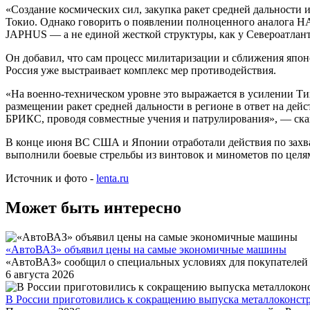
«Создание космических сил, закупка ракет средней дальности
Токио. Однако говорить о появлении полноценного аналога Н
JAPHUS — а не единой жесткой структуры, как у Североатлант
Он добавил, что сам процесс милитаризации и сближения японс
Россия уже выстраивает комплекс мер противодействия.
«На военно-техническом уровне это выражается в усилении Ти
размещении ракет средней дальности в регионе в ответ на д
БРИКС, проводя совместные учения и патрулирования», — ска
В конце июня ВС США и Японии отработали действия по захва
выполнили боевые стрельбы из винтовок и минометов по целя
Источник и фото -
lenta.ru
Может быть интересно
«АвтоВАЗ» объявил цены на самые экономичные машины
«АвтоВАЗ» сообщил о специальных условиях для покупателей 
6 августа 2026
В России приготовились к сокращению выпуска металлоконст