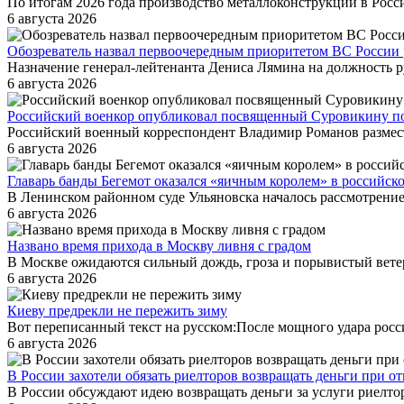
По итогам 2026 года производство металлоконструкций в Росси
6 августа 2026
Обозреватель назвал первоочередным приоритетом ВС России 
Назначение генерал-лейтенанта Дениса Лямина на должность ру
6 августа 2026
Российский военкор опубликовал посвященный Суровикину пос
Российский военный корреспондент Владимир Романов размес
6 августа 2026
Главарь банды Бегемот оказался «яичным королем» в российск
В Ленинском районном суде Ульяновска началось рассмотрение
6 августа 2026
Названо время прихода в Москву ливня с градом
В Москве ожидаются сильный дождь, гроза и порывистый ветер, 
6 августа 2026
Киеву предрекли не пережить зиму
Вот переписанный текст на русском:После мощного удара росси
6 августа 2026
В России захотели обязать риелторов возвращать деньги при о
В России обсуждают идею возвращать деньги за услуги риелто