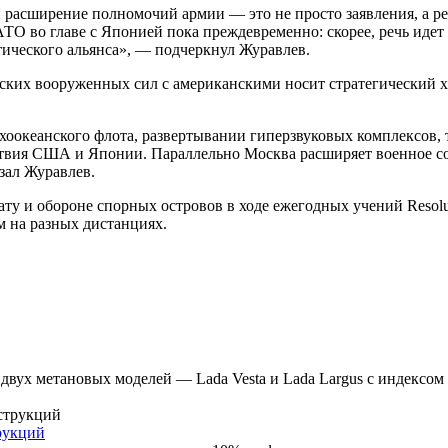
 и расширение полномочий армии — это не просто заявления, а 
АТО во главе с Японией пока преждевременно: скорее, речь и
ического альянса», — подчеркнул Журавлев.
ких вооруженных сил с американскими носит стратегический хар
хоокеанского флота, развертывании гиперзвуковых комплексов, 
ействия США и Японии. Параллельно Москва расширяет военное 
зал Журавлев.
ту и обороне спорных островов в ходе ежегодных учений Resol
м на разных дистанциях.
двух метановых моделей — Lada Vesta и Lada Largus с индексо
рукций