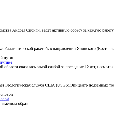
омства Андрея Сибиги, ведет активную борьбу за каждую ракет
я баллистической ракетой, в направлении Японского (Восточно
 путине
й области оказалась самой слабой за последние 12 лет, несмотря
т Геологическая служба США (USGS).Эпицентр подземных толчко
ловой
 изменила образ.