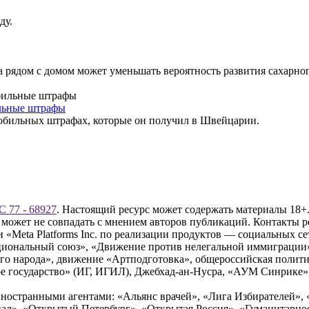
ду.
 рядом с домом может уменьшать вероятность развития сахарног
льные штрафы
обильных штрафах, которые он получил в Швейцарии.
 77 - 68927
. Настоящий ресурс может содержать материалы 18+.
 может не совпадать с мнением авторов публикаций. Контакты 
Meta Platforms Inc. по реализации продуктов — социальных сет
циональный союз», «Движение против нелегальной иммиграции
о народа», движение «Артподготовка», общероссийская полити
 государство» (ИГ, ИГИЛ), Джебхад-ан-Нусра, «АУМ Синрике», 
ностранными агентами: «Альянс врачей», «Лига Избирателей», 
», «Открытый Петербург», «Открытая Россия», «Гуманитарное 