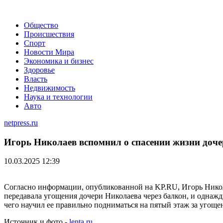
Общество
Происшествия
Спорт
Новости Мира
Экономика и бизнес
Здоровье
Власть
Недвижимость
Наука и технологии
Авто
netpress.ru
Игорь Николаев вспомнил о спасении жизни доч
10.03.2025 12:39
Согласно информации, опубликованной на KP.RU, Игорь Никол
передавала угощения дочери Николаева через балкон, и однажды,
чего научил ее правильно подниматься на пятый этаж за угощ
Источник и фото -
lenta.ru