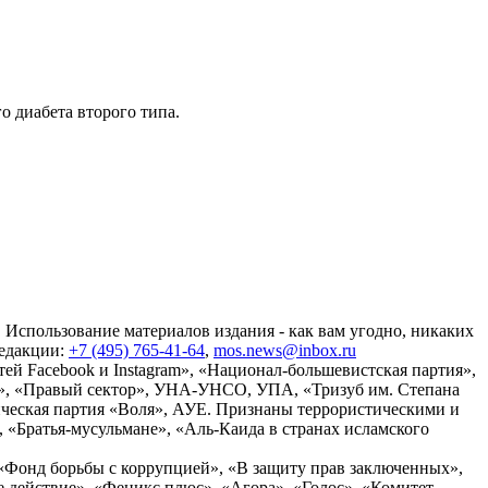
о диабета второго типа.
 Использование материалов издания - как вам угодно, никаких
редакции:
+7 (495) 765-41-64
,
mos.news@inbox.ru
ей Facebook и Instagram», «Национал-большевистская партия»,
», «Правый сектор», УНА-УНСО, УПА, «Тризуб им. Степана
ческая партия «Воля», АУЕ. Признаны террористическими и
«Братья-мусульмане», «Аль-Каида в странах исламского
«Фонд борьбы с коррупцией», «В защиту прав заключенных»,
действие», «Феникс плюс», «Агора», «Голос», «Комитет