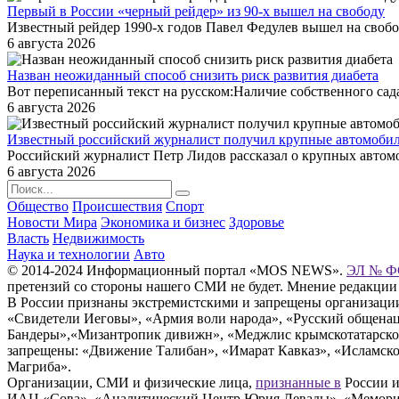
Первый в России «черный рейдер» из 90-х вышел на свободу
Известный рейдер 1990-х годов Павел Федулев вышел на свобо
6 августа 2026
Назван неожиданный способ снизить риск развития диабета
Вот переписанный текст на русском:Наличие собственного сада
6 августа 2026
Известный российский журналист получил крупные автомоби
Российский журналист Петр Лидов рассказал о крупных автом
6 августа 2026
Общество
Происшествия
Спорт
Новости Мира
Экономика и бизнес
Здоровье
Власть
Недвижимость
Наука и технологии
Авто
© 2014-2024 Информационный портал «MOS NEWS».
ЭЛ № ФС
претензий со стороны нашего СМИ не будет. Мнение редакции
В России признаны экстремистскими и запрещены организации «
«Свидетели Иеговы», «Армия воли народа», «Русский общена
Бандеры»,«Мизантропик дивижн», «Меджлис крымскотатарског
запрещены: «Движение Талибан», «Имарат Кавказ», «Исламское
Магриба».
Организации, СМИ и физические лица,
признанные в
России и
ИАЦ «Сова», «Аналитический Центр Юрия Левады», «Мемориал