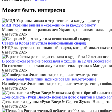
Может быть интересно
МИД Украины заявил о «сражении» за каждую ракету
Министерство иностранных дел Украины, по словам главы вед
6 августа 2026
Северная Корея запустила неопознанный снаряд
КНДР выпустила неопознанный снаряд, который может оказатьс
6 августа 2026
В российском регионе рассказали о худшей за 12 лет лососевой
По состоянию на начало августа лососевая путина в Магаданско
6 августа 2026
У побережья Филиппин зафиксировали землетрясение
На побережье Филиппин зафиксировали землетрясение, сообщае
6 августа 2026
Дочь солиста «Руки Вверх!» показала фото с бритой налысо го
Дочь солиста группы «Руки Вверх!» Сергея Жукова Ника резко
6 августа 2026