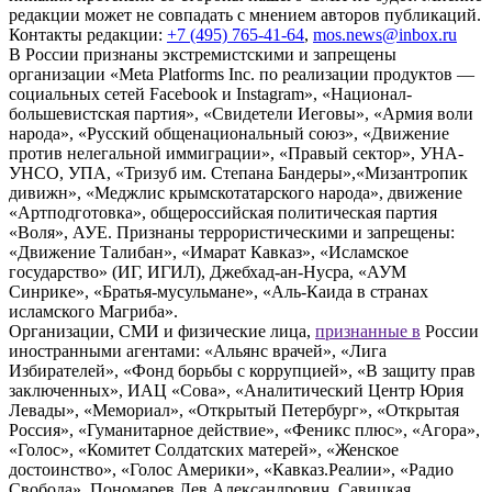
редакции может не совпадать с мнением авторов публикаций.
Контакты редакции:
+7 (495) 765-41-64
,
mos.news@inbox.ru
В России признаны экстремистскими и запрещены
организации «Meta Platforms Inc. по реализации продуктов —
социальных сетей Facebook и Instagram», «Национал-
большевистская партия», «Свидетели Иеговы», «Армия воли
народа», «Русский общенациональный союз», «Движение
против нелегальной иммиграции», «Правый сектор», УНА-
УНСО, УПА, «Тризуб им. Степана Бандеры»,«Мизантропик
дивижн», «Меджлис крымскотатарского народа», движение
«Артподготовка», общероссийская политическая партия
«Воля», АУЕ. Признаны террористическими и запрещены:
«Движение Талибан», «Имарат Кавказ», «Исламское
государство» (ИГ, ИГИЛ), Джебхад-ан-Нусра, «АУМ
Синрике», «Братья-мусульмане», «Аль-Каида в странах
исламского Магриба».
Организации, СМИ и физические лица,
признанные в
России
иностранными агентами: «Альянс врачей», «Лига
Избирателей», «Фонд борьбы с коррупцией», «В защиту прав
заключенных», ИАЦ «Сова», «Аналитический Центр Юрия
Левады», «Мемориал», «Открытый Петербург», «Открытая
Россия», «Гуманитарное действие», «Феникс плюс», «Агора»,
«Голос», «Комитет Солдатских матерей», «Женское
достоинство», «Голос Америки», «Кавказ.Реалии», «Радио
Свобода», Пономарев Лев Александрович, Савицкая