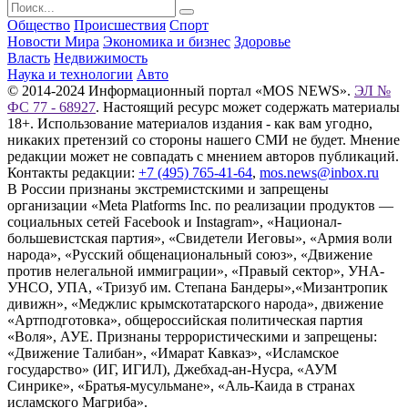
Общество
Происшествия
Спорт
Новости Мира
Экономика и бизнес
Здоровье
Власть
Недвижимость
Наука и технологии
Авто
© 2014-2024 Информационный портал «MOS NEWS».
ЭЛ №
ФС 77 - 68927
. Настоящий ресурс может содержать материалы
18+. Использование материалов издания - как вам угодно,
никаких претензий со стороны нашего СМИ не будет. Мнение
редакции может не совпадать с мнением авторов публикаций.
Контакты редакции:
+7 (495) 765-41-64
,
mos.news@inbox.ru
В России признаны экстремистскими и запрещены
организации «Meta Platforms Inc. по реализации продуктов —
социальных сетей Facebook и Instagram», «Национал-
большевистская партия», «Свидетели Иеговы», «Армия воли
народа», «Русский общенациональный союз», «Движение
против нелегальной иммиграции», «Правый сектор», УНА-
УНСО, УПА, «Тризуб им. Степана Бандеры»,«Мизантропик
дивижн», «Меджлис крымскотатарского народа», движение
«Артподготовка», общероссийская политическая партия
«Воля», АУЕ. Признаны террористическими и запрещены:
«Движение Талибан», «Имарат Кавказ», «Исламское
государство» (ИГ, ИГИЛ), Джебхад-ан-Нусра, «АУМ
Синрике», «Братья-мусульмане», «Аль-Каида в странах
исламского Магриба».