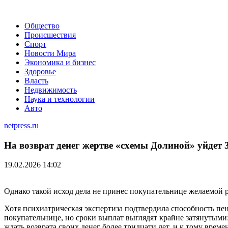
Общество
Происшествия
Спорт
Новости Мира
Экономика и бизнес
Здоровье
Власть
Недвижимость
Наука и технологии
Авто
netpress.ru
На возврат денег жертве «схемы Долиной» уйдет 3
19.02.2026 14:02
Однако такой исход дела не принес покупательнице желаемой р
Хотя психиатрическая экспертиза подтвердила способность пен
покупательнице, но сроки выплат выглядят крайне затянутыми
ждать возврата своих денег более тридцати лет, и к тому време