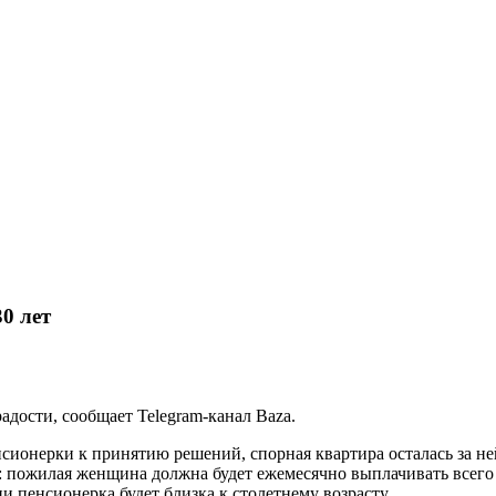
0 лет
адости, сообщает Telegram-канал Baza.
сионерки к принятию решений, спорная квартира осталась за не
: пожилая женщина должна будет ежемесячно выплачивать всего 
ни пенсионерка будет близка к столетнему возрасту.