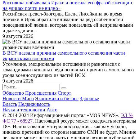
Россиянка побывала в Ираке и описала его фразой «женщин
на улицах почти не видно»
Российская тревел-блогерша Елена Лисейкина во время
поездки в Ирак обратила внимание на ряд особенностей
повседневной жизни, которые показались ей непривычными
и даже удивил...
9 августа 2026
В ВСУ назвали причины самовольного оставления части
украинскими военными
Утомление, эмоциональное истощение и разногласия с
командирами названы среди основных причин самовольного
ухода военнослужащих из частей ВСУ.
9 августа 2026
Общество
Происшествия
Спорт
Новости Мира
Экономика и бизнес
Здоровье
Власть
Недвижимость
Наука и технологии
Авто
© 2014-2024 Информационный портал «MOS NEWS».
ЭЛ №
ФС 77 - 68927
. Настоящий ресурс может содержать материалы
18+. Использование материалов издания - как вам угодно,
никаких претензий со стороны нашего СМИ не будет. Мнение
редакции может не совпадать с мнением авторов публикаций.