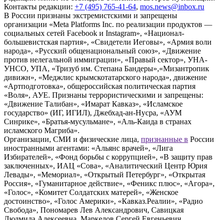
Контакты редакции:
+7 (495) 765-41-64
,
mos.news@inbox.ru
В России признаны экстремистскими и запрещены
организации «Meta Platforms Inc. по реализации продуктов —
социальных сетей Facebook и Instagram», «Национал-
большевистская партия», «Свидетели Иеговы», «Армия воли
народа», «Русский общенациональный союз», «Движение
против нелегальной иммиграции», «Правый сектор», УНА-
УНСО, УПА, «Тризуб им. Степана Бандеры»,«Мизантропик
дивижн», «Меджлис крымскотатарского народа», движение
«Артподготовка», общероссийская политическая партия
«Воля», АУЕ. Признаны террористическими и запрещены:
«Движение Талибан», «Имарат Кавказ», «Исламское
государство» (ИГ, ИГИЛ), Джебхад-ан-Нусра, «АУМ
Синрике», «Братья-мусульмане», «Аль-Каида в странах
исламского Магриба».
Организации, СМИ и физические лица,
признанные в
России
иностранными агентами: «Альянс врачей», «Лига
Избирателей», «Фонд борьбы с коррупцией», «В защиту прав
заключенных», ИАЦ «Сова», «Аналитический Центр Юрия
Левады», «Мемориал», «Открытый Петербург», «Открытая
Россия», «Гуманитарное действие», «Феникс плюс», «Агора»,
«Голос», «Комитет Солдатских матерей», «Женское
достоинство», «Голос Америки», «Кавказ.Реалии», «Радио
Свобода», Пономарев Лев Александрович, Савицкая
Людмила Алексеевна, Маркелов Сергей Евгеньевич,