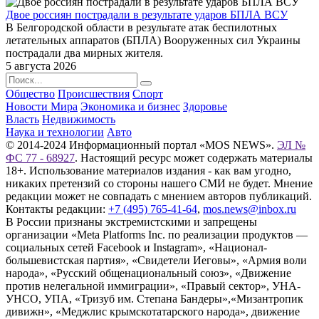
Двое россиян пострадали в результате ударов БПЛА ВСУ
В Белгородской области в результате атак беспилотных
летательных аппаратов (БПЛА) Вооруженных сил Украины
пострадали два мирных жителя.
5 августа 2026
Общество
Происшествия
Спорт
Новости Мира
Экономика и бизнес
Здоровье
Власть
Недвижимость
Наука и технологии
Авто
© 2014-2024 Информационный портал «MOS NEWS».
ЭЛ №
ФС 77 - 68927
. Настоящий ресурс может содержать материалы
18+. Использование материалов издания - как вам угодно,
никаких претензий со стороны нашего СМИ не будет. Мнение
редакции может не совпадать с мнением авторов публикаций.
Контакты редакции:
+7 (495) 765-41-64
,
mos.news@inbox.ru
В России признаны экстремистскими и запрещены
организации «Meta Platforms Inc. по реализации продуктов —
социальных сетей Facebook и Instagram», «Национал-
большевистская партия», «Свидетели Иеговы», «Армия воли
народа», «Русский общенациональный союз», «Движение
против нелегальной иммиграции», «Правый сектор», УНА-
УНСО, УПА, «Тризуб им. Степана Бандеры»,«Мизантропик
дивижн», «Меджлис крымскотатарского народа», движение