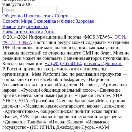
9 августа 2026
Общество
Происшествия
Спорт
Новости Мира
Экономика и бизнес
Здоровье
Власть
Недвижимость
Наука и технологии
Авто
© 2014-2024 Информационный портал «MOS NEWS».
ЭЛ №
ФС 77 - 68927
. Настоящий ресурс может содержать материалы
18+. Использование материалов издания - как вам угодно,
никаких претензий со стороны нашего СМИ не будет. Мнение
редакции может не совпадать с мнением авторов публикаций.
Контакты редакции:
+7 (495) 765-41-64
,
mos.news@inbox.ru
В России признаны экстремистскими и запрещены
организации «Meta Platforms Inc. по реализации продуктов —
социальных сетей Facebook и Instagram», «Национал-
большевистская партия», «Свидетели Иеговы», «Армия воли
народа», «Русский общенациональный союз», «Движение
против нелегальной иммиграции», «Правый сектор», УНА-
УНСО, УПА, «Тризуб им. Степана Бандеры»,«Мизантропик
дивижн», «Меджлис крымскотатарского народа», движение
«Артподготовка», общероссийская политическая партия
«Воля», АУЕ. Признаны террористическими и запрещены:
«Движение Талибан», «Имарат Кавказ», «Исламское
государство» (ИГ, ИГИЛ), Джебхад-ан-Нусра, «АУМ