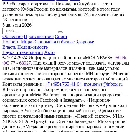
В Чебоксарах стартовал «Шоколадный кубок» — этап
детского Кубка России по шахматам, который в этом году
установил рекорд по числу участников: 748 шахматистов из
53 регионов ...
5 августа 2026
Общество
Происшествия
Спорт
Новости Мира
Экономика и бизнес
Здоровье
Власть
Недвижимость
Наука и технологии
Авто
© 2014-2024 Информационный портал «MOS NEWS».
ЭЛ №
ФС 77 - 68927
. Настоящий ресурс может содержать материалы
18+. Использование материалов издания - как вам угодно,
никаких претензий со стороны нашего СМИ не будет. Мнение
редакции может не совпадать с мнением авторов публикаций.
Контакты редакции:
+7 (495) 765-41-64
,
mos.news@inbox.ru
В России признаны экстремистскими и запрещены
организации «Meta Platforms Inc. по реализации продуктов —
социальных сетей Facebook и Instagram», «Национал-
большевистская партия», «Свидетели Иеговы», «Армия воли
народа», «Русский общенациональный союз», «Движение
против нелегальной иммиграции», «Правый сектор», УНА-
УНСО, УПА, «Тризуб им. Степана Бандеры»,«Мизантропик
дивижн», «Меджлис крымскотатарского народа», движение
«Артподготовка», общероссийская политическая партия