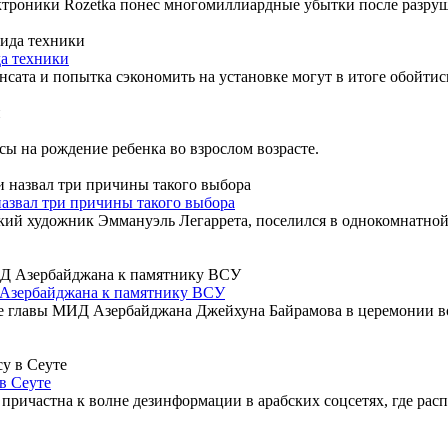
троники Rozetka понес многомиллиардные убытки после разруше
да техники
ата и попытка сэкономить на установке могут в итоге обойтис
ы на рождение ребенка во взрослом возрасте.
азвал три причины такого выбора
ий художник Эммануэль Легаррета, поселился в однокомнатной
 Азербайджана к памятнику ВСУ
ие главы МИД Азербайджана Джейхуна Байрамова в церемонии 
в Сеуте
я причастна к волне дезинформации в арабских соцсетях, где рас