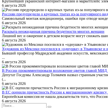
Крупнейший украинский интернет-магазин и маркетплейс элек
6 августа 2026
Россиян предупредили о крупных тратах из-за популярного ви
Самовольный монтаж кондиционера, ошибки при отводе конденс
6 августа 2026
Раскрыта неожиданная причина бездетности многих женщин
Лишний вес и ожирение в детском возрасте могут снижать шанс
6 августа 2026
Художник из Мексики поселился в «однушке» в Ульяновске и н
Бывший профессор Мадридской академии искусств, мексиканск
...
6 августа 2026
В России прокомментировали возложение цветов главой МИД
Депутат Госдумы Александр Толмачев назвал странным участ
(...
6 августа 2026
В ЕС оценили причастность России к миграционному кризису 
Европейская комиссия не нашла доказательств того, что Росси
6 августа 2026