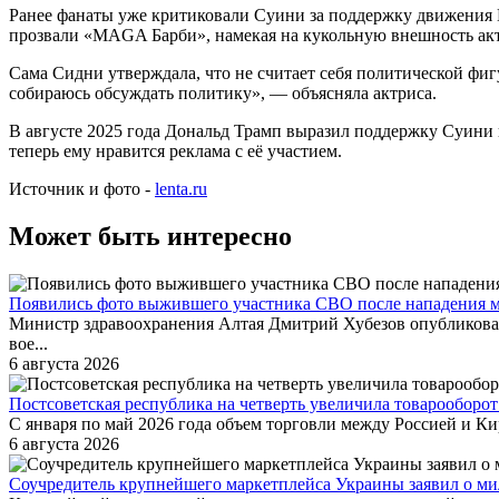
Ранее фанаты уже критиковали Суини за поддержку движения M
прозвали «MAGA Барби», намекая на кукольную внешность акт
Сама Сидни утверждала, что не считает себя политической фигу
собираюсь обсуждать политику», — объясняла актриса.
В августе 2025 года Дональд Трамп выразил поддержку Суини п
теперь ему нравится реклама с её участием.
Источник и фото -
lenta.ru
Может быть интересно
Появились фото выжившего участника СВО после нападения ме
Министр здравоохранения Алтая Дмитрий Хубезов опубликовал
вое...
6 августа 2026
Постсоветская республика на четверть увеличила товарооборот
С января по май 2026 года объем торговли между Россией и Ки
6 августа 2026
Соучредитель крупнейшего маркетплейса Украины заявил о м