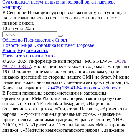
Суд оправдал наступившую на половой орган партнера
женщину
В Северной Ирландии суд оправдал женщину, наступившую
на гениталии партнера после того, как он напал на нее с
пивной банкой.
10 августа 2026
Общество
Происшествия
Спорт
Новости Мира
Экономика и бизнес
Здоровье
Власть
Недвижимость
Наука и технологии
Авто
© 2014-2024 Информационный портал «MOS NEWS».
ЭЛ №
ФС 77 - 68927
. Настоящий ресурс может содержать материалы
18+. Использование материалов издания - как вам угодно,
никаких претензий со стороны нашего СМИ не будет. Мнение
редакции может не совпадать с мнением авторов публикаций.
Контакты редакции:
+7 (495) 765-41-64
,
mos.news@inbox.ru
В России признаны экстремистскими и запрещены
организации «Meta Platforms Inc. по реализации продуктов —
социальных сетей Facebook и Instagram», «Национал-
большевистская партия», «Свидетели Иеговы», «Армия воли
народа», «Русский общенациональный союз», «Движение
против нелегальной иммиграции», «Правый сектор», УНА-
УНСО, УПА, «Тризуб им. Степана Бандеры»,«Мизантропик
дивижн», «Меджлис крымскотатарского народа», движение