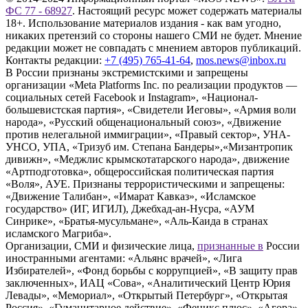
ФС 77 - 68927
. Настоящий ресурс может содержать материалы
18+. Использование материалов издания - как вам угодно,
никаких претензий со стороны нашего СМИ не будет. Мнение
редакции может не совпадать с мнением авторов публикаций.
Контакты редакции:
+7 (495) 765-41-64
,
mos.news@inbox.ru
В России признаны экстремистскими и запрещены
организации «Meta Platforms Inc. по реализации продуктов —
социальных сетей Facebook и Instagram», «Национал-
большевистская партия», «Свидетели Иеговы», «Армия воли
народа», «Русский общенациональный союз», «Движение
против нелегальной иммиграции», «Правый сектор», УНА-
УНСО, УПА, «Тризуб им. Степана Бандеры»,«Мизантропик
дивижн», «Меджлис крымскотатарского народа», движение
«Артподготовка», общероссийская политическая партия
«Воля», АУЕ. Признаны террористическими и запрещены:
«Движение Талибан», «Имарат Кавказ», «Исламское
государство» (ИГ, ИГИЛ), Джебхад-ан-Нусра, «АУМ
Синрике», «Братья-мусульмане», «Аль-Каида в странах
исламского Магриба».
Организации, СМИ и физические лица,
признанные в
России
иностранными агентами: «Альянс врачей», «Лига
Избирателей», «Фонд борьбы с коррупцией», «В защиту прав
заключенных», ИАЦ «Сова», «Аналитический Центр Юрия
Левады», «Мемориал», «Открытый Петербург», «Открытая
Россия», «Гуманитарное действие», «Феникс плюс», «Агора»,