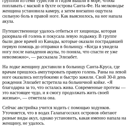
группой из семи туристов и гидом вышли в море, чтобы
поплавать с маской в бухте острова Санта-Фе. На мелководье
женщина установила камеру, а затем внезапно ощутила
сильную боль в правой ноге. Как выяснилось, на нее напала
акула.
Путешественнице удалось отбиться от хищницы, которая
разорвала ей голень и покусала левую лодыжку. В группе
были двое врачей из Канады, которые оказали пострадавшей
первую помощь до отправки в больницу. «Когда я увидела
ногу после нападения акулы, то поняла, что спасти ее уже
невозможно», — рассказала Элизабет.
На лодке женщину доставили в больницу Санта-Круса, где
врачам пришлось ампутировать правую голень. Раны на левой
ноге оказались неглубокими и быстро зажили. Свой 30-й день
рождения Элизабет встретила на больничной койке. «Я
благодарна за то, что осталась жива. Современные протезы —
это настоящее чудо, и я смогу продолжать жить своей
жизнью», — отметила она.
Сейчас австрийка учится ходить с помощью ходунков.
Уточняется, что в водах Галапагосских островов обитают
разные виды акул, однако установить, какая именно напала на
женщину, не удалось.